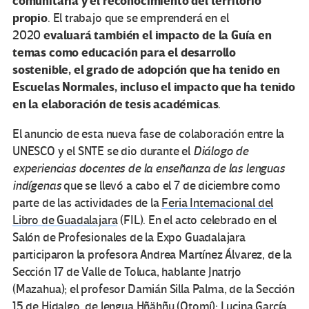
comunitaria y el reconocimiento del territorio
propio
. El trabajo que se emprenderá en el
evaluará también el impacto de la Guía en
2020
temas como educación para el desarrollo
sostenible, el grado de adopción que ha tenido en
Escuelas Normales, incluso el impacto que ha tenido
en la elaboración de tesis académicas
.
El anuncio de esta nueva fase de colaboración entre la
UNESCO y el SNTE se dio durante el
Diálogo de
experiencias docentes de la enseñanza de las lenguas
indígenas
que se llevó a cabo el 7 de diciembre como
parte de las actividades de la
Feria Internacional del
Libro de Guadalajara
(FIL). En el acto celebrado en el
Salón de Profesionales de la Expo Guadalajara
participaron la profesora Andrea Martínez Álvarez, de la
Sección 17 de Valle de Toluca, hablante Jnatrjo
(Mazahua); el profesor Damián Silla Palma, de la Sección
15 de Hidalgo, de lengua Hñähñu (Otomí); Lucina García