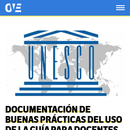
Saltar al contenido principal
OtrasVocesenEducacion.org
TOG
DOCUMENTACIÓN DE
BUENAS PRÁCTICAS DEL USO