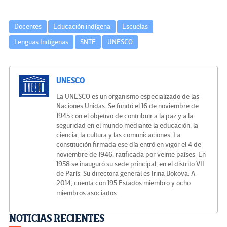
Docentes
Educación indígena
Escuelas
Lenguas Indígenas
SNTE
UNESCO
UNESCO
La UNESCO es un organismo especializado de las
Naciones Unidas. Se fundó el 16 de noviembre de
1945 con el objetivo de contribuir a la paz y a la
seguridad en el mundo mediante la educación, la
ciencia, la cultura y las comunicaciones. La
constitución firmada ese día entró en vigor el 4 de
noviembre de 1946, ratificada por veinte países. En
1958 se inauguró su sede principal, en el distrito VII
de París. Su directora general es Irina Bokova. A
2014, cuenta con 195 Estados miembro y ocho
miembros asociados.
Navegación
NOTICIAS RECIENTES