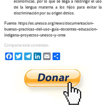
económicas, por lo que se llega a restringir el uso
de la lengua materna a los hijos para evitar la
discriminación por su origen étnico.
Fuente: https://es.unesco.org/news/documentacion-
buenas-practicas-del-uso-guia-docentes-educacion-
indigena-proyectos-unesco-y-snte
Comparte este contenido:
Fa
T
Te
Li
E
C
ce
wi
le
n
m
o
b
tt
gr
ke
ail
m
o
er
a
dI
p
o
m
n
ar
k
tir