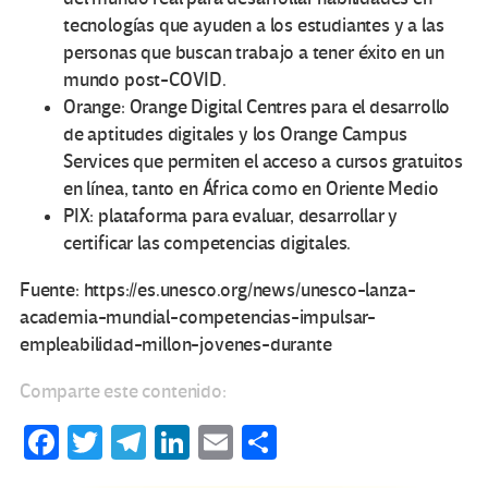
tecnologías que ayuden a los estudiantes y a las
personas que buscan trabajo a tener éxito en un
mundo post-COVID.
Orange: Orange Digital Centres para el desarrollo
de aptitudes digitales y los Orange Campus
Services que permiten el acceso a cursos gratuitos
en línea, tanto en África como en Oriente Medio
PIX: plataforma para evaluar, desarrollar y
certificar las competencias digitales.
Fuente: https://es.unesco.org/news/unesco-lanza-
academia-mundial-competencias-impulsar-
empleabilidad-millon-jovenes-durante
Comparte este contenido:
Fa
T
Te
Li
E
C
ce
wi
le
n
m
o