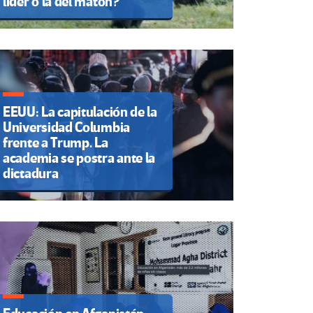
líder o la del matón?
EEUU: La capitulación de la
Universidad Columbia
frente a Trump. La
academia se postra ante la
dictadura