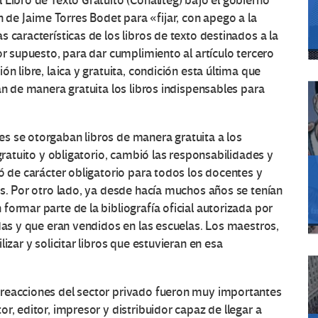
 Libro de Texto Gratuito (Conaliteg) bajo el gobierno
e Jaime Torres Bodet para «fijar, con apego a la
 características de los libros de texto destinados a la
r supuesto, para dar cumplimiento al artículo tercero
n libre, laica y gratuita, condición esta última que
an de manera gratuita los libros indispensables para
s se otorgaban libros de manera gratuita a los
 gratuito y obligatorio, cambió las responsabilidades y
ó de carácter obligatorio para todos los docentes y
es. Por otro lado, ya desde hacía muchos años se tenían
ormar parte de la bibliografía oficial autorizada por
adas y que eran vendidos en las escuelas. Los maestros,
izar y solicitar libros que estuvieran en esa
 reacciones del sector privado fueron muy importantes
r, editor, impresor y distribuidor capaz de llegar a