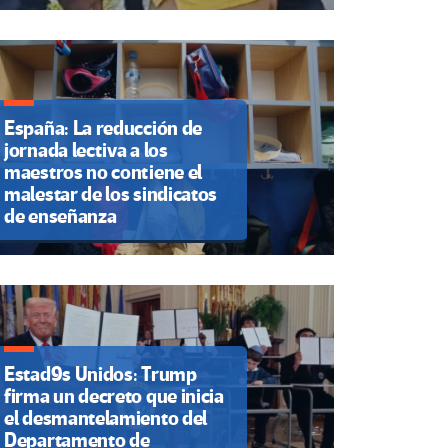
España: La reducción de
jornada lectiva a los
maestros no contiene el
malestar de los sindicatos
de enseñanza
Estad9s Unidos: Trump
firma un decreto que inicia
el desmantelamiento del
Departamento de