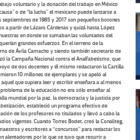
rabajo voluntario y la donación del trabajo en México
 causa” o de “la lucha” el mexicano puede lanzarse a
los septiembres de 1985 y 2017 son pequeños botones
os a partir de Lázaro Cárdenas y quizá hasta López
uestras en donde se sumaban las voluntades del
uerían grandes esfuerzos. En el terreno de la
erno de Ávila Camacho y siendo también secretario de
nzó la Campaña Nacional contra el Analfabetismo, que
apoyo de dos docentes y él mismo redactaron la Cartilla
imieron 10 millones de ejemplares y se apeló al
aquel que supiera leer y escribir enseñara a al menos
 problema de la educación no era sólo enseñar al
alla mundial por la paz, la democracia y la justicia por
betización, estableció un programa efectivo de
ación de los profesores no titulados y llevó a cabo la
dios vigentes. Cuando Torres Bodet, creó la Conaliteg,
aestros y escritores a “concursos” para redactar los
on alentadores por lo que se tuvo que recurrir a