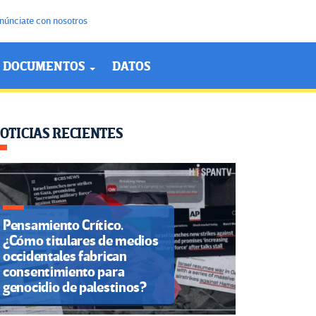
núnciate con nosotros
DOCUMENTOS
DATOS
OTICIAS RECIENTES
Pensamiento Crítico.
¿Cómo titulares de medios
occidentales fabrican
consentimiento para
genocidio de palestinos?