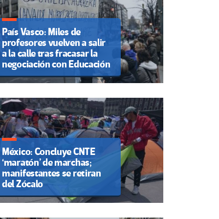
País Vasco: Miles de
profesores vuelven a salir
a la calle tras fracasar la
negociación con Educación
México: Concluye CNTE
‘maratón’ de marchas;
manifestantes se retiran
del Zócalo