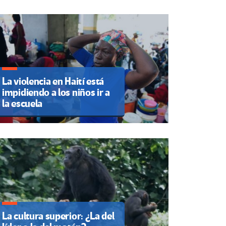
La violencia en Haití está
impidiendo a los niños ir a
la escuela
La cultura superior: ¿La del