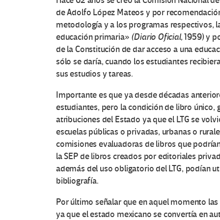
Hace 62 años se creó la Comisión Nacional del
de Adolfo López Mateos y por recomendación d
metodología y a los programas respectivos, las
educación primaria»
(Diario Oficial,
1959) y po
de la Constitución de dar acceso a una educació
sólo se daría, cuando los estudiantes recibier
sus estudios y tareas.
Importante es que ya desde décadas anteriore
estudiantes, pero la condición de libro único,
atribuciones del Estado ya que el LTG se volvi
escuelas públicas o privadas, urbanas o rural
comisiones evaluadoras de libros que podrían f
la SEP de libros creados por editoriales priv
además del uso obligatorio del LTG, podían util
bibliografía.
Por último señalar que en aquel momento las
ya que el estado mexicano se convertía en auto