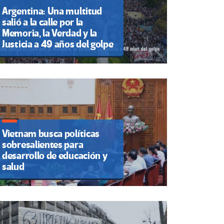
Argentina: Una multitud
salió a la calle por la
Memoria, la Verdad y la
Justicia a 49 años del golpe
Vietnam busca políticas
sobresalientes para
desarrollo de educación y
salud