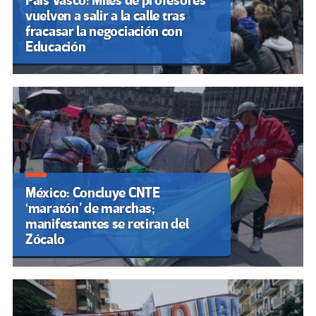
País Vasco: Miles de profesores
vuelven a salir a la calle tras
fracasar la negociación con
Educación
México: Concluye CNTE
‘maratón’ de marchas;
manifestantes se retiran del
Zócalo