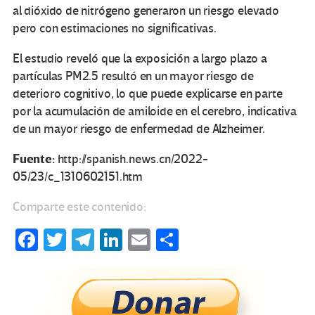
al dióxido de nitrógeno generaron un riesgo elevado
pero con estimaciones no significativas.
El estudio reveló que la exposición a largo plazo a
partículas PM2.5 resultó en un mayor riesgo de
deterioro cognitivo, lo que puede explicarse en parte
por la acumulación de amiloide en el cerebro, indicativa
de un mayor riesgo de enfermedad de Alzheimer.
Fuente:
http://spanish.news.cn/2022-
05/23/c_1310602151.htm
Comparte este contenido:
Fa
T
Te
Li
E
C
ce
wi
le
n
m
o
b
tt
gr
ke
ail
m
o
er
a
dI
p