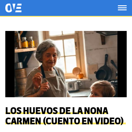
Saltar al contenido principal
OtrasVocesenEducacion.org
TOG
LOS HUEVOS DE LA NONA
CARMEN (CUENTO EN VIDEO)