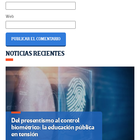
Web
Navegación
NOTICIAS RECIENTES
de
entradas
Del presentismo al control
biométrico: la educación pública
en tensión