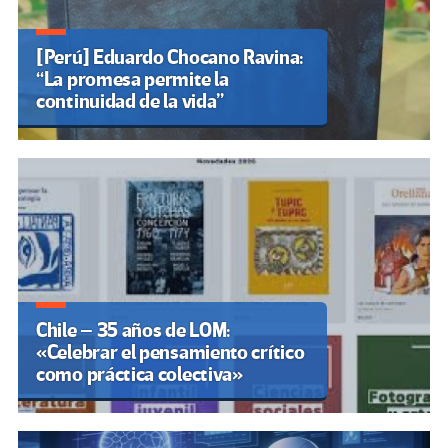
[Perú] Eduardo Chocano Ravina:
“La promesa permite la
continuidad de la vida”
Chile – 35 años de LOM:
«Celebrar el pensamiento crítico
como práctica colectiva»