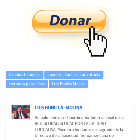
ce
wi
le
n
m
o
b
tt
gr
ke
ail
m
o
er
a
dI
p
o
m
n
ar
k
tir
Cuentos Infantiles
cuentos infantiles para el aula
literatura para niños
Luis Bonilla Molina
LUIS BONILLA-MOLINA
Actualmente es el Coordinador Internacional de la
RED GLOBAL/GLOCAL POR LA CALIDAD
EDUCATIVA. Miembro fundador e integrante de la
Directiva de la Sociedad Iberoamericana de