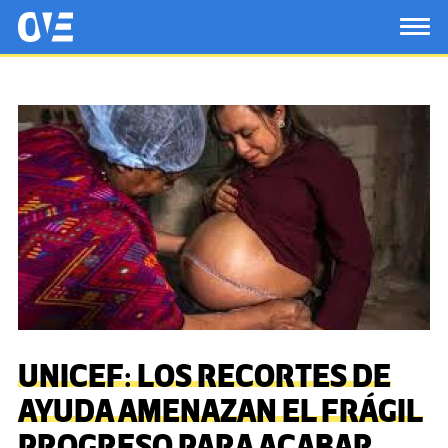
Saltar al contenido principal
OtrasVocesenEducacion.org
TOG
UNICEF: LOS RECORTES DE
AYUDA AMENAZAN EL FRÁGIL
PROGRESO PARA ACABAR