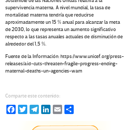
Sostenible de las Naciones Unidas relativa a la
supervivencia materna. A nivel mundial, la tasa de
mortalidad materna tendría que reducirse
aproximadamente un 15 % anual para alcanzar la meta
de 2030, lo que representa un aumento significativo
respecto a las tasas anuales actuales de disminución de
alrededor del 1,5 %.
Fuente de la Información: https://www.unicef.org/press-
releases/aid-cuts-threaten-fragile-progress-ending-
maternal-deaths-un-agencies-warn
Comparte este contenido:
Fa
T
Te
Li
E
C
ce
wi
le
n
m
o
b
tt
gr
ke
ail
m