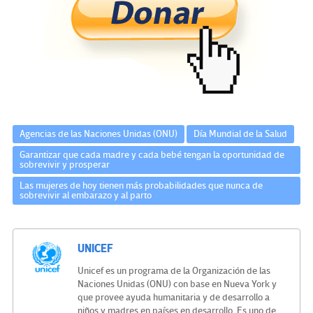
o
er
a
dI
p
o
m
n
ar
k
tir
Agencias de las Naciones Unidas (ONU)
Día Mundial de la Salud
Garantizar que cada madre y cada bebé tengan la oportunidad de
sobrevivir y prosperar
Las mujeres de hoy tienen más probabilidades que nunca de
sobrevivir al embarazo y al parto
UNICEF
Unicef es un programa de la Organización de las
Naciones Unidas (ONU) con base en Nueva York y
que provee ayuda humanitaria y de desarrollo a
niños y madres en países en desarrollo. Es uno de