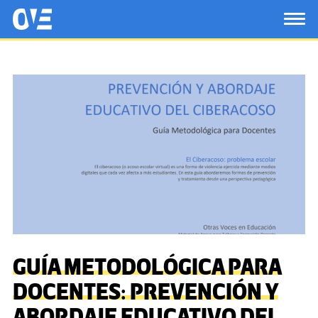
Saltar al contenido principal
OtrasVocesenEducacion.org
TOG
GUÍA METODOLÓGICA PARA
DOCENTES: PREVENCIÓN Y
ABORDAJE EDUCATIVO DEL