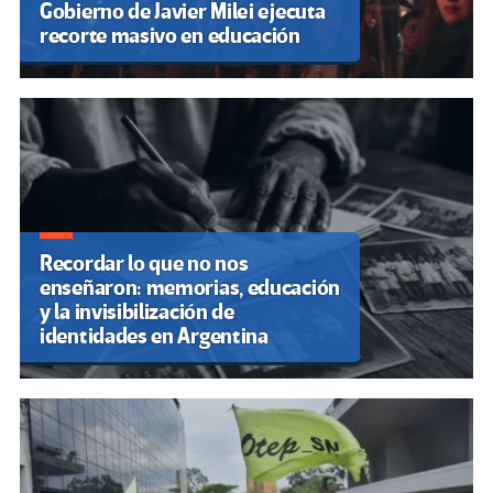
Gobierno de Javier Milei ejecuta
recorte masivo en educación
Recordar lo que no nos
enseñaron: memorias, educación
y la invisibilización de
identidades en Argentina