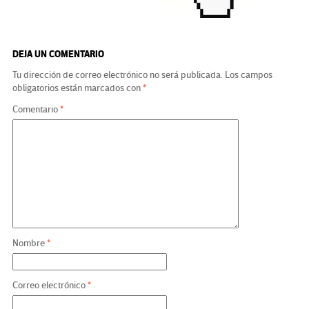
DEJA UN COMENTARIO
Tu dirección de correo electrónico no será publicada.
Los campos
obligatorios están marcados con
*
Comentario
*
Nombre
*
Correo electrónico
*