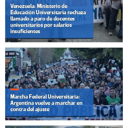
Venezuela: Ministerio de
Educación Universitaria rechaza
llamado a paro de docentes
universitarios por salarios
insuficientes
Marcha Federal Universitaria:
Argentina vuelve a marchar en
contra del ajuste