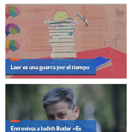
Leer es una guerra por el tiempo
Entrevista a Judith Butler «Es