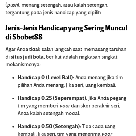
(
push
), menang setengah, atau kalah setengah,
tergantung pada jenis handicap yang dipilih.
Jenis-Jenis Handicap yang Sering Muncul
di Sbobet88
Agar Anda tidak salah langkah saat memasang taruhan
situs judi bola
di
, berikut adalah ringkasan singkat
mekanismenya:
Handicap 0 (Level Ball):
Anda menang jika tim
pilihan Anda menang. Jika seri, uang kembali.
Handicap 0.25 (Seperempat):
Jika Anda pegang
tim yang memberi
voor
dan skor berakhir seri,
Anda kalah setengah modal.
Handicap 0.50 (Setengah):
Tidak ada uang
kembali. Jika seri, tim yang menerima
voor