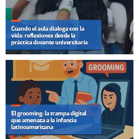
Cuando el aula dialoga con la
vida: reflexiones desde la
práctica docente universitaria
El grooming: la trampa digital
que amenaza a la infancia
latinoamericana