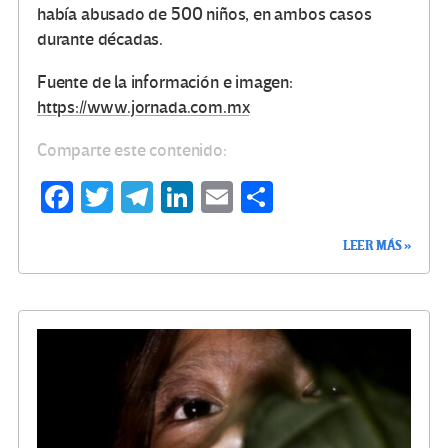
había abusado de 500 niños, en ambos casos
durante décadas.
Fuente de la información e imagen:
https://www.jornada.com.mx
Comparte este contenido:
Fa
T
Te
Li
E
C
ce
wi
le
n
m
o
LEER MÁS »
b
tt
gr
ke
ail
m
o
er
a
dI
p
o
m
n
ar
k
tir