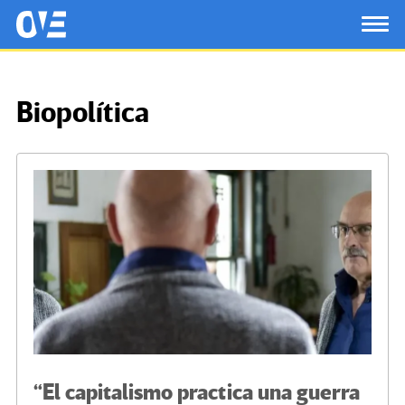
Saltar al contenido principal
OtrasVocesenEducacion.org
TOG
Biopolítica
“El capitalismo practica una guerra