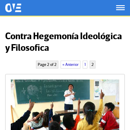
Saltar al contenido principal
OtrasVocesenEducacion.org
TOG
Contra Hegemonía Ideológica
y Filosofica
Page 2 of 2
« Anterior
1
2