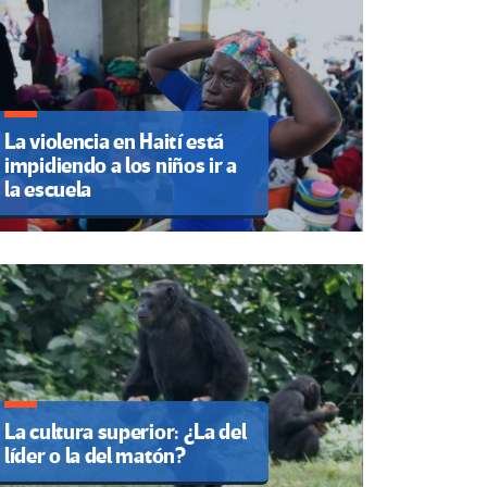
La violencia en Haití está
impidiendo a los niños ir a
la escuela
La cultura superior: ¿La del
líder o la del matón?