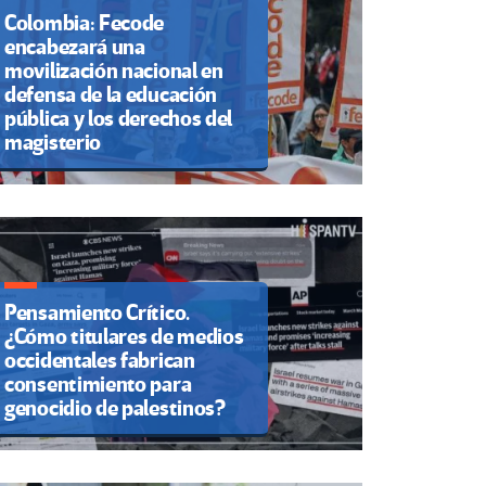
Colombia: Fecode
encabezará una
movilización nacional en
defensa de la educación
pública y los derechos del
magisterio
Pensamiento Crítico.
¿Cómo titulares de medios
occidentales fabrican
consentimiento para
genocidio de palestinos?