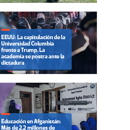
EEUU: La capitulación de la
Universidad Columbia
frente a Trump. La
academia se postra ante la
dictadura
Educación en Afganistán:
Más de 2.2 millones de