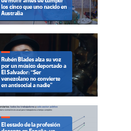
de morir antes de cumplir
los cinco que uno nacido en
Australia
Rubén Blades alza su voz
por un músico deportado a
El Salvador: “Ser
venezolano no convierte
en antisocial a nadie”
El estado de la profesión