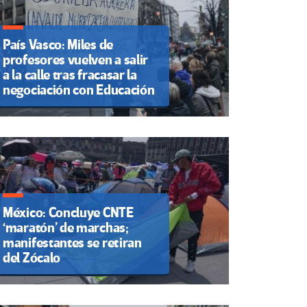
País Vasco: Miles de
profesores vuelven a salir
a la calle tras fracasar la
negociación con Educación
México: Concluye CNTE
‘maratón’ de marchas;
manifestantes se retiran
del Zócalo