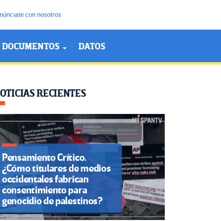
núnciate con nosotros
DOCUMENTOS
DATOS
OTICIAS RECIENTES
Pensamiento Crítico.
¿Cómo titulares de medios
occidentales fabrican
consentimiento para
genocidio de palestinos?