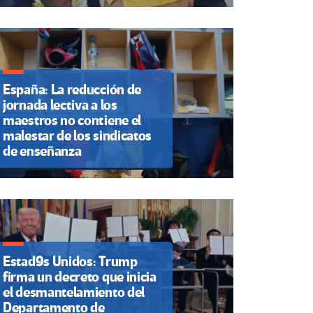
España: La reducción de
jornada lectiva a los
maestros no contiene el
malestar de los sindicatos
de enseñanza
Estad9s Unidos: Trump
firma un decreto que inicia
el desmantelamiento del
Departamento de