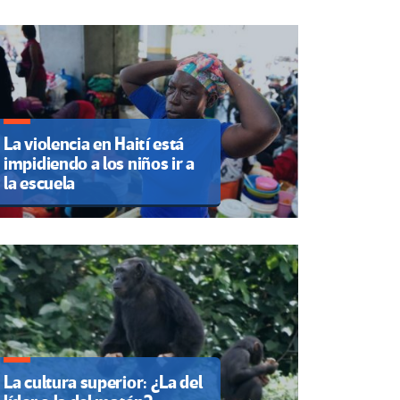
La violencia en Haití está
impidiendo a los niños ir a
la escuela
La cultura superior: ¿La del