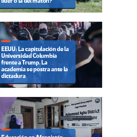
líder o la del matón?
EEUU: La capitulación de la
Universidad Columbia
frente a Trump. La
academia se postra ante la
dictadura