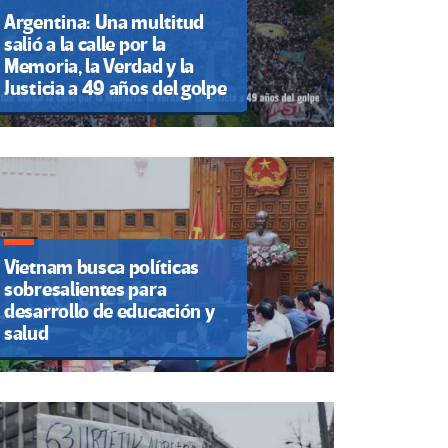
Argentina: Una multitud
salió a la calle por la
Memoria, la Verdad y la
Justicia a 49 años del golpe
Vietnam busca políticas
sobresalientes para
desarrollo de educación y
salud