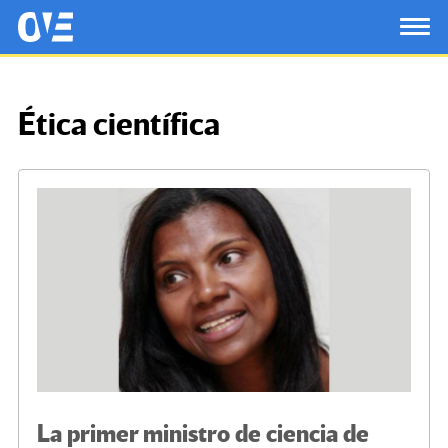
Saltar al contenido principal
OtrasVocesenEducacion.org
TOG
Ética científica
La primer ministro de ciencia de