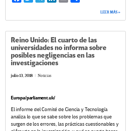
ce
wi
le
n
m
o
LEER MÁS »
b
tt
gr
ke
ail
m
o
er
a
dI
p
o
m
n
ar
Reino Unido: El cuarto de las
k
tir
universidades no informa sobre
posibles negligencias en las
investigaciones
julio 13, 2018
Noticias
Europa/parliament.uk/
El informe del Comité de Ciencia y Tecnología
analiza lo que se sabe sobre los problemas que
surgen de los errores, las prácticas cuestionables y