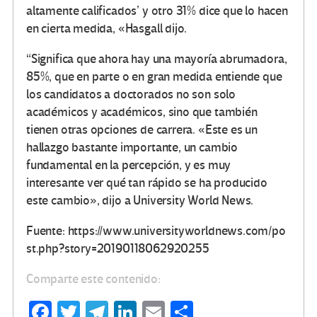
altamente calificados’ y otro 31% dice que lo hacen
en cierta medida, «Hasgall dijo.
“Significa que ahora hay una mayoría abrumadora,
85%, que en parte o en gran medida entiende que
los candidatos a doctorados no son solo
académicos y académicos, sino que también
tienen otras opciones de carrera. «Este es un
hallazgo bastante importante, un cambio
fundamental en la percepción, y es muy
interesante ver qué tan rápido se ha producido
este cambio», dijo a University World News.
Fuente: https://www.universityworldnews.com/po
st.php?story=20190118062920255
Comparte este contenido:
Fa
T
Te
Li
E
C