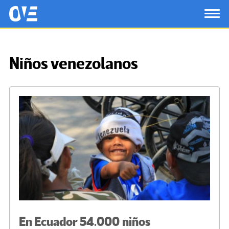
Saltar al contenido principal
OtrasVocesenEducacion.org
TOG
Niños venezolanos
En Ecuador 54.000 niños