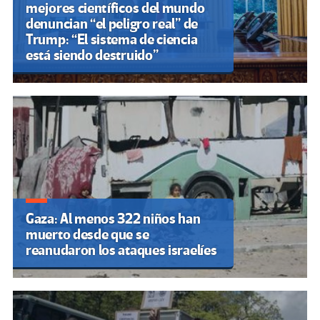
mejores científicos del mundo
denuncian “el peligro real” de
Trump: “El sistema de ciencia
está siendo destruido”
Gaza: Al menos 322 niños han
muerto desde que se
reanudaron los ataques israelíes