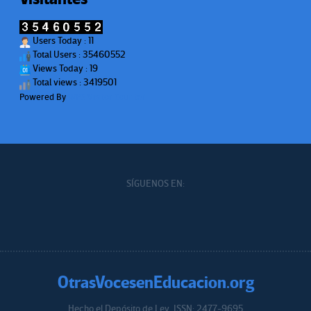
Users Today : 11
Total Users : 35460552
Views Today : 19
Total views : 3419501
Powered By
WPS Visitor Counter
SÍGUENOS EN:
OtrasVocesenEducacion.org
Hecho el Depósito de Ley. ISSN: 2477-9695