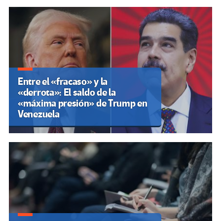
k
tir
Entre el «fracaso» y la
«derrota»: El saldo de la
«máxima presión» de Trump en
Venezuela