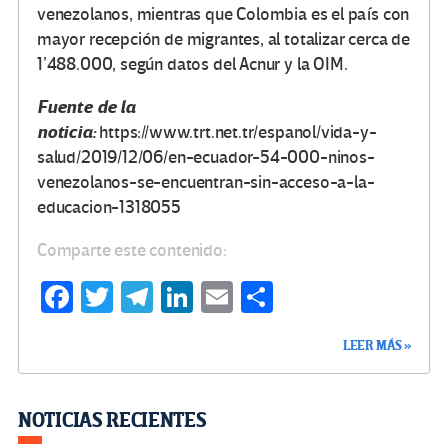
venezolanos, mientras que Colombia es el país con
mayor recepción de migrantes, al totalizar cerca de
1’488.000, según datos del Acnur y la OIM.
Fuente de la
noticia:
https://www.trt.net.tr/espanol/vida-y-
salud/2019/12/06/en-ecuador-54-000-ninos-
venezolanos-se-encuentran-sin-acceso-a-la-
educacion-1318055
Comparte este contenido:
Fa
T
Te
Li
E
C
ce
wi
le
n
m
o
LEER MÁS »
b
tt
gr
ke
ail
m
o
er
a
dI
p
o
m
n
ar
NOTICIAS RECIENTES