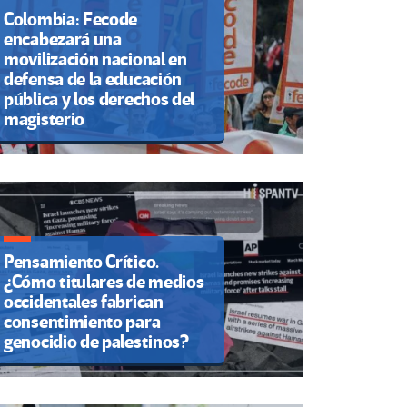
Colombia: Fecode
encabezará una
movilización nacional en
defensa de la educación
pública y los derechos del
magisterio
Pensamiento Crítico.
¿Cómo titulares de medios
occidentales fabrican
consentimiento para
genocidio de palestinos?