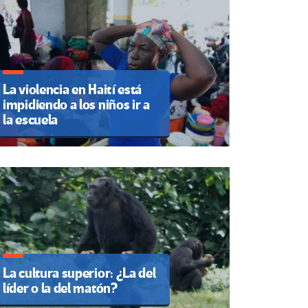
La violencia en Haití está
impidiendo a los niños ir a
la escuela
La cultura superior: ¿La del
líder o la del matón?