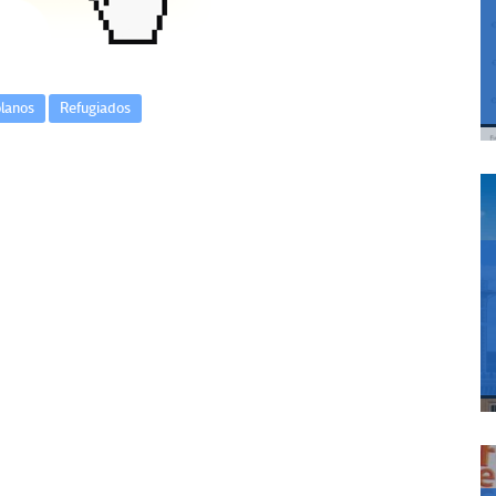
lanos
Refugiados