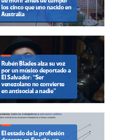
de morir antes de cumplir
los cinco que uno nacido en
Australia
Rubén Blades alza su voz
por un músico deportado a
El Salvador: “Ser
venezolano no convierte
en antisocial a nadie”
El estado de la profesión