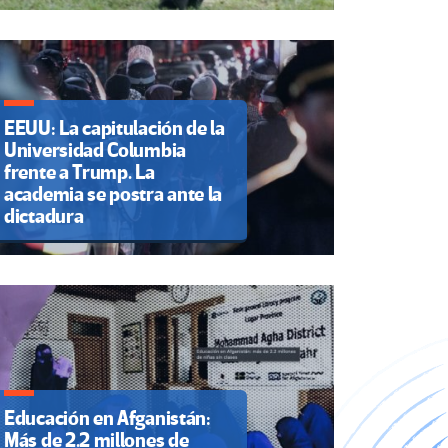
EEUU: La capitulación de la
Universidad Columbia
frente a Trump. La
academia se postra ante la
dictadura
Educación en Afganistán:
Más de 2.2 millones de