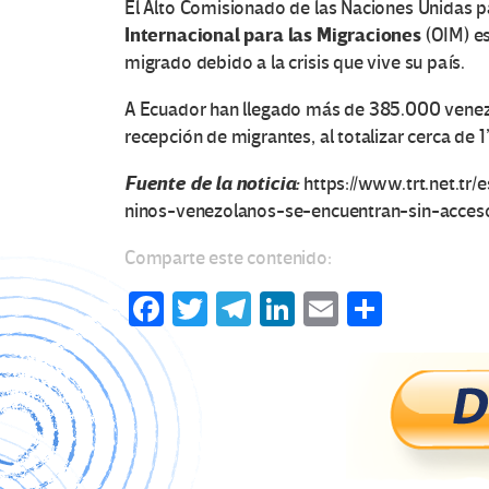
El Alto Comisionado de las Naciones Unidas pa
Internacional para las Migraciones
(OIM) es
migrado debido a la crisis que vive su país.
A Ecuador han llegado más de 385.000 venez
recepción de migrantes, al totalizar cerca de 
Fuente de la noticia:
https://www.trt.net.tr
ninos-venezolanos-se-encuentran-sin-acces
Comparte este contenido:
Fa
T
Te
Li
E
C
ce
wi
le
n
m
o
b
tt
gr
ke
ail
m
o
er
a
dI
p
o
m
n
ar
k
tir