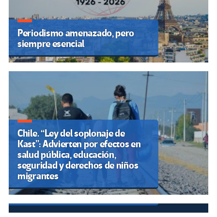
Periodismo amenazado, pero
siempre esencial
Chile. “Ley del soplonaje de
Kast”: Advierten por efectos en
salud pública, educación,
CNTE huelga nacional hoy 1 de
seguridad y derechos de niños
junio: calles cerradas y rutas en
migrantes
CDMX y otros estados por
megamarcha y plantón