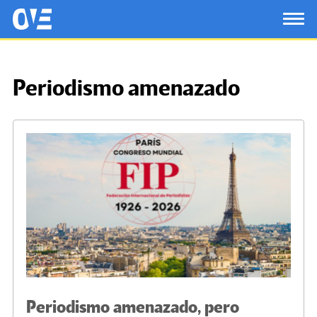
Saltar al contenido principal
OtrasVocesenEducacion.org
TOG
Periodismo amenazado
Periodismo amenazado, pero