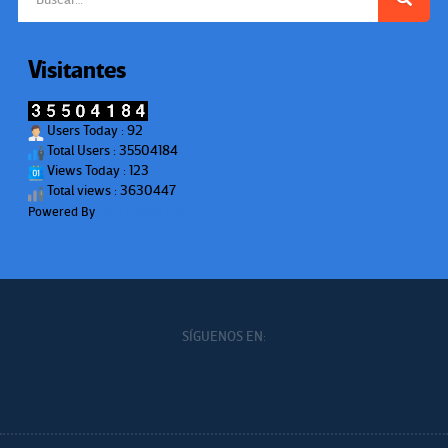
Visitantes
Users Today : 92
Total Users : 35504184
Views Today : 123
Total views : 3630447
Powered By
WPS Visitor Counter
SÍGUENOS EN: