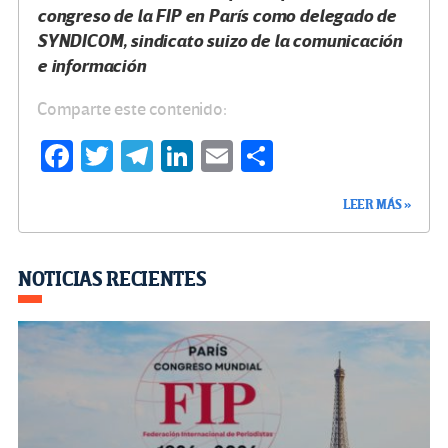
congreso de la FIP en París como delegado de
SYNDICOM, sindicato suizo de la comunicación
e información
Comparte este contenido:
Fa
T
Te
Li
E
C
ce
wi
le
n
m
o
LEER MÁS »
b
tt
gr
ke
ail
m
o
er
a
dI
p
o
m
n
ar
NOTICIAS RECIENTES
k
tir