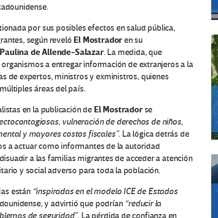
stadounidense.
ionada por sus posibles efectos en salud pública,
El Mostrador
rantes, según reveló
en su
Paulina de Allende-Salazar
. La medida, que
os organismos a entregar información de extranjeros a la
s de expertos, ministros y exministros, quienes
últiples áreas del país.
El Mostrador
listas en la publicación de
se
ctocontagiosas, vulneración de derechos de niños,
mental y mayores costos fiscales”
. La lógica detrás de
icos a actuar como informantes de la autoridad
 disuadir a las familias migrantes de acceder a atención
ario y social adverso para toda la población.
das están
“inspiradas en el modelo ICE de Estados
tadounidense, y advirtió que podrían
“reducir la
oblemas de seguridad”
. La pérdida de confianza en