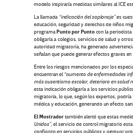
modelo inspiraría medidas similares al ICE e
La llamada
“indicación del soplonaje”
es cuest
educación, seguridad y derechos de niños mig
Punto por Punto
programa
con la periodista
obligaría a colegios, servicios de salud y otr
autoridad migratoria, ha generado advertencia
señalan que puede generar efectos graves en m
Entre los riesgos mencionados por los especia
encuentran el
“aumento de enfermedades infe
más ausentismo escolar, deterioro en salud 
esta indicación obligaría a los servicios públ
migratoria, lo que, según los expertos, podría
médica y educación, generando un efecto sanit
El Mostrador
también alertó que estas medi
Unidos”
, el servicio de control migratorio es
confianza en servicios públicos y agravar pr