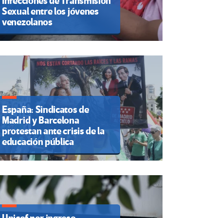
Infecciones de Transmisión
Sexual entre los jóvenes
venezolanos
España: Sindicatos de
Madrid y Barcelona
protestan ante crisis de la
educación pública