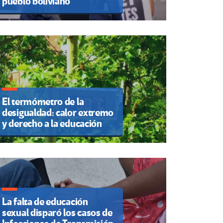
pueblo boliviano
El termómetro de la
desigualdad: calor extremo
y derecho a la educación
La falta de educación
sexual disparó los casos de