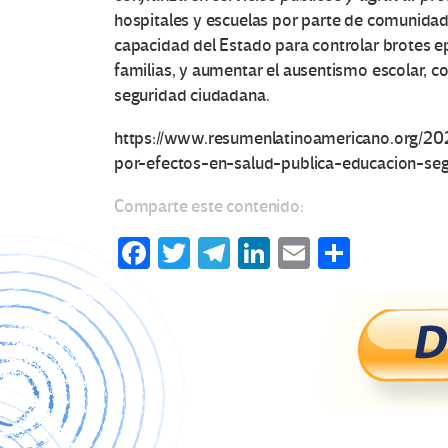
hospitales y escuelas por parte de comunidad
capacidad del Estado para controlar brotes ep
familias, y aumentar el ausentismo escolar, co
seguridad ciudadana.
https://www.resumenlatinoamericano.org/202
por-efectos-en-salud-publica-educacion-se
Comparte este contenido:
Fa
T
Te
Li
E
C
ce
wi
le
n
m
o
b
tt
gr
ke
ail
m
o
er
a
dI
p
o
m
n
ar
k
tir