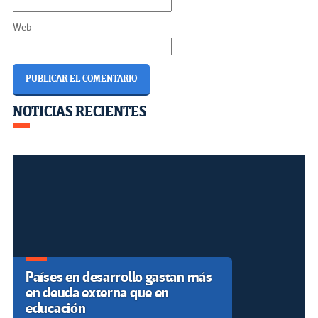
Web
Navegación
NOTICIAS RECIENTES
เดิมพัน ง่าย
de
entradas
Países en desarrollo gastan más
en deuda externa que en
educación