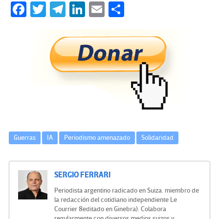
Fa
T
Te
Li
E
C
ce
wi
le
n
m
o
b
tt
gr
ke
ail
m
o
er
a
dI
p
o
m
n
ar
k
tir
Guerras
IA
Periodismo amenazado
Solidaridad
SERGIO FERRARI
Periodista argentino radicado en Suiza. miembro de
la redacción del cotidiano independiente Le
Courrier 8editado en Ginebra). Colabora
regularmente con diversos medios suizos y