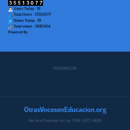
Users Today : 19
Total Users : 35513077
Views Today : 19
Total views : 3685454
Powered By
WPS Visitor Counter
SÍGUENOS EN:
OtrasVocesenEducacion.org
Hecho el Depósito de Ley. ISSN: 2477-9695
Educacion.org