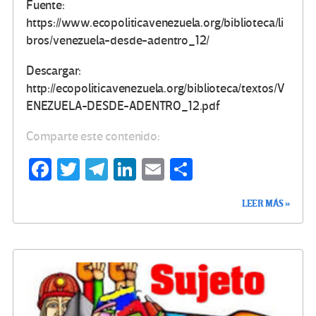
Fuente:
https://www.ecopoliticavenezuela.org/biblioteca/li
bros/venezuela-desde-adentro_12/
Descargar:
http://ecopoliticavenezuela.org/biblioteca/textos/V
ENEZUELA-DESDE-ADENTRO_12.pdf
Comparte este contenido:
Fa
T
Te
Li
E
C
ce
wi
le
n
m
o
LEER MÁS »
b
tt
gr
ke
ail
m
o
er
a
dI
p
o
m
n
ar
k
tir