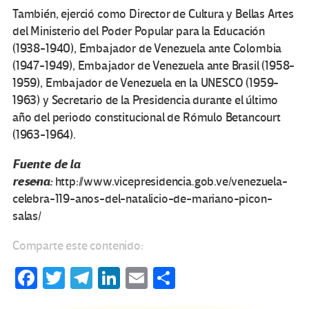
También, ejerció como Director de Cultura y Bellas Artes
del Ministerio del Poder Popular para la Educación
(1938-1940), Embajador de Venezuela ante Colombia
(1947-1949), Embajador de Venezuela ante Brasil (1958-
1959), Embajador de Venezuela en la UNESCO (1959-
1963) y Secretario de la Presidencia durante el último
año del periodo constitucional de Rómulo Betancourt
(1963-1964).
Fuente de la
reseña:
http://www.vicepresidencia.gob.ve/venezuela-
celebra-119-anos-del-natalicio-de-mariano-picon-
salas/
Comparte este contenido:
Fa
T
Te
Li
E
C
ce
wi
le
n
m
o