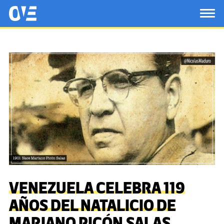
Saltar al contenido principal
OtrasVocesenEducacion.org
TOG
VENEZUELA CELEBRA 119
AÑOS DEL NATALICIO DE
MARIANO PICÓN SALAS