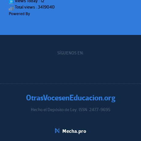
Views Today : 12
Total views : 3419040
Powered By
WPS Visitor Counter
SÍGUENOS EN:
OtrasVocesenEducacion.org
Hecho el Depósito de Ley. ISSN: 2477-9695
Educacion.org
Mecha.pro