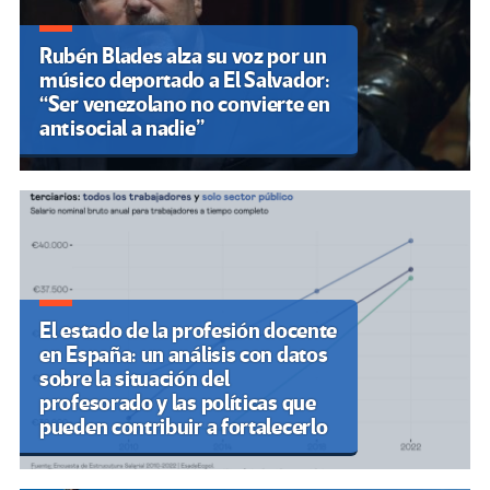
Rubén Blades alza su voz por un
músico deportado a El Salvador:
“Ser venezolano no convierte en
antisocial a nadie”
El estado de la profesión docente
en España: un análisis con datos
sobre la situación del
profesorado y las políticas que
pueden contribuir a fortalecerlo