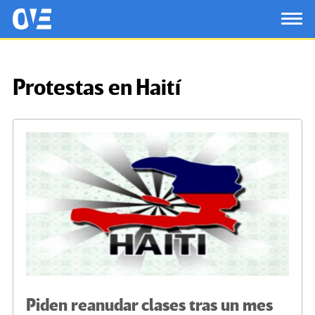
Saltar al contenido principal
OtrasVocesenEducacion.org
TOG
Protestas en Haití
Piden reanudar clases tras un mes