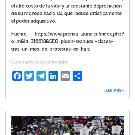
el alto costo de la vida y la constante depreciación
de su moneda nacional, que reduce drásticamente
el poder adquisitivo.
Fuente: https://www.prensa-latina.cu/index.php?
o=rn&id=316618&SEO=piden-reanudar-clases-
tras-un-mes-de-protestas-en-haiti
Comparte este contenido:
Fa
T
Te
Li
E
C
ce
wi
le
n
m
o
LEER MÁS »
b
tt
gr
ke
ail
m
o
er
a
dI
p
o
m
n
ar
k
tir