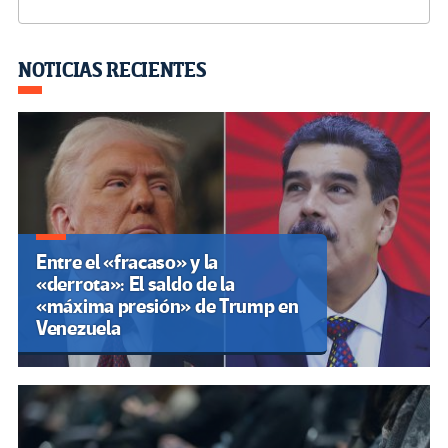
b
tt
gr
ke
ail
m
o
er
a
dI
p
o
m
n
ar
NOTICIAS RECIENTES
k
tir
Entre el «fracaso» y la
«derrota»: El saldo de la
«máxima presión» de Trump en
Venezuela