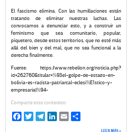
El fascismo elimina. Con las humillaciones están
tratando de eliminar nuestras luchas. Las
convocamos a denunciar esto, y a construir un
feminismo que sea comunitario, popular,
piquetero, desde estos territorios, que no esté más
allá del bien y del mal, que no sea funcional a la
derecha finalmente.
Fuente: https://www.rebelion.org/noticia.php?
id=262760&titular=%93el-golpe-de-estado-en-
bolivia-es-racista-patriarcal-eclesi%E1stico-y-
empresarial%94-
Comparte este contenido:
Fa
T
Te
Li
E
C
ce
wi
le
n
m
o
LEER MÁS »