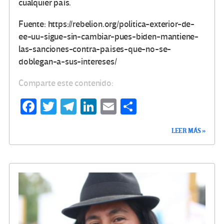
cualquier país.
Fuente: https://rebelion.org/politica-exterior-de-
ee-uu-sigue-sin-cambiar-pues-biden-mantiene-
las-sanciones-contra-paises-que-no-se-
doblegan-a-sus-intereses/
Comparte este contenido:
Fa
T
Te
Li
E
C
ce
wi
le
n
m
o
LEER MÁS »
b
tt
gr
ke
ail
m
o
er
a
dI
p
o
m
n
ar
k
tir