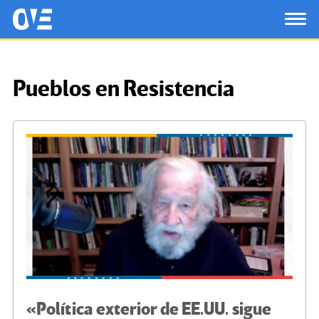
Saltar al contenido principal
OtrasVocesenEducacion.org
TOG
Pueblos en Resistencia
«Política exterior de EE.UU. sigue