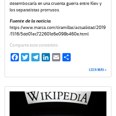
desembocaría en una cruenta guerra entre Kiev y
los separatistas prorrusos.
Fuente de la noticia:
https://www.marca.com/tiramillas/actualidad/2019
/11/16/5dd01ec722601d6e098b460e.html
Comparte este contenido:
Fa
T
Te
Li
E
C
ce
wi
le
n
m
o
LEER MÁS »
b
tt
gr
ke
ail
m
o
er
a
dI
p
o
m
n
ar
k
tir