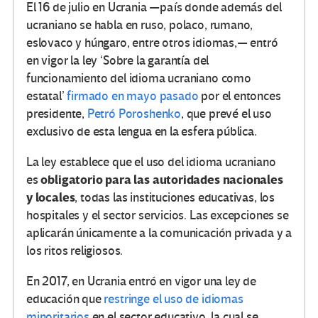
El 16 de julio en Ucrania —país donde además del
ucraniano se habla en ruso, polaco, rumano,
eslovaco y húngaro, entre otros idiomas,— entró
en vigor la ley ‘Sobre la garantía del
funcionamiento del idioma ucraniano como
estatal’
firmado en mayo pasado
por el entonces
presidente,
Petró Poroshenko
, que prevé el uso
exclusivo de esta lengua en la esfera pública.
​La ley establece que el uso del idioma ucraniano
obligatorio para las autoridades nacionales
es
y locales
, todas las instituciones educativas, los
hospitales y el sector servicios. Las excepciones se
aplicarán únicamente a la comunicación privada y a
los ritos religiosos.
En 2017, en Ucrania entró en vigor una ley de
educación que
restringe el uso de idiomas
minoritarios
en el sector educativo, la cual se