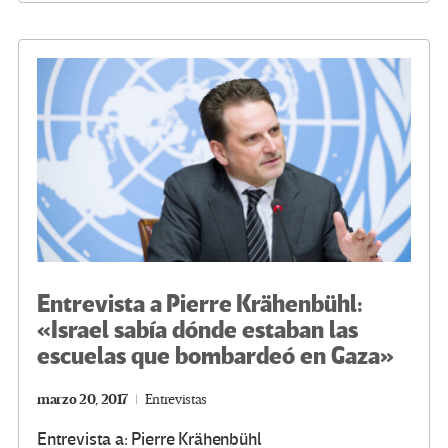
o
er
a
dI
p
o
m
n
ar
k
tir
Entrevista a Pierre Krähenbühl:
«Israel sabía dónde estaban las
escuelas que bombardeó en Gaza»
marzo 20, 2017
Entrevistas
Entrevista a: Pierre Krähenbühl