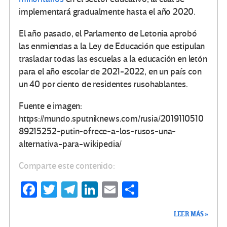
implementará gradualmente hasta el año 2020.
El año pasado, el Parlamento de Letonia aprobó
las enmiendas a la Ley de Educación que estipulan
trasladar todas las escuelas a la educación en letón
para el año escolar de 2021-2022, en un país con
un 40 por ciento de residentes rusohablantes.
Fuente e imagen:
https://mundo.sputniknews.com/rusia/2019110510
89215252-putin-ofrece-a-los-rusos-una-
alternativa-para-wikipedia/
Comparte este contenido:
Fa
T
Te
Li
E
C
ce
wi
le
n
m
o
LEER MÁS »
b
tt
gr
ke
ail
m