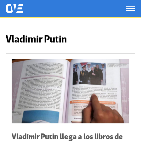
Saltar al contenido principal
OtrasVocesenEducacion.org
TOG
Vladimir Putin
Vladímir Putin llega a los libros de