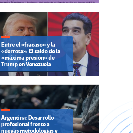
Entre el «fracaso» y la
«derrota»: El saldo de la
«máxima presión» de
Trump en Venezuela
Argentina: Desarrollo
profesional frente a
nuevas metodologías y