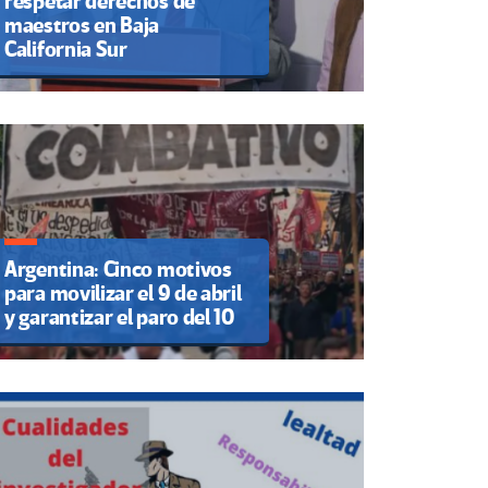
respetar derechos de
maestros en Baja
California Sur
Argentina: Cinco motivos
para movilizar el 9 de abril
y garantizar el paro del 10