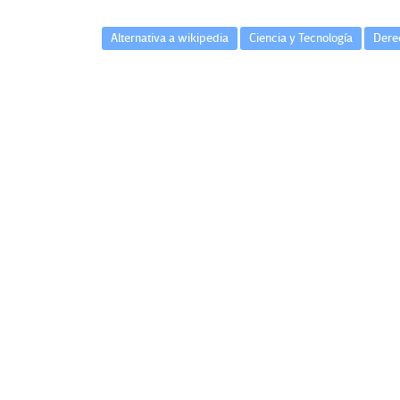
Alternativa a wikipedia
Ciencia y Tecnología
Dere
Navegación
O
de
t
entradas
r
a
s
V
o
c