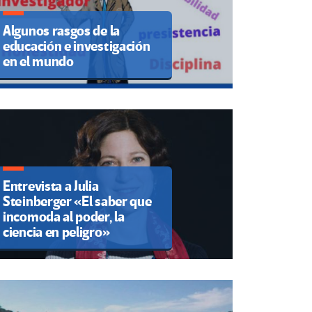
Algunos rasgos de la
educación e investigación
en el mundo
Entrevista a Julia
Steinberger «El saber que
incomoda al poder, la
ciencia en peligro»