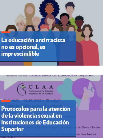
La educación antirracista
no es opcional, es
imprescindible
Protocolos para la atención
de la violencia sexual en
Instituciones de Educación
Superior