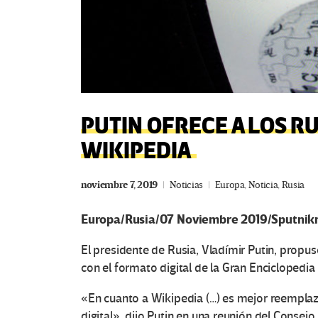
PUTIN OFRECE A LOS R
WIKIPEDIA
noviembre 7, 2019
Noticias
Europa
,
Noticia
,
Rusia
Europa/Rusia/07 Noviembre 2019/Sputni
El presidente de Rusia, Vladímir Putin, propus
con el formato digital de la Gran Enciclopedia
«En cuanto a Wikipedia (…) es mejor reemplaz
digital», dijo Putin en una reunión del Consejo