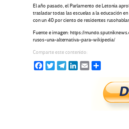
El año pasado, el Parlamento de Letonia apro
trasladar todas las escuelas a la educación e
con un 40 por ciento de residentes rusohabla
Fuente e imagen: https://mundo.sputniknews
rusos-una-alternativa-para-wikipedia/
Comparte este contenido:
Fa
T
Te
Li
E
C
ce
wi
le
n
m
o
b
tt
gr
ke
ail
m
o
er
a
dI
p
o
m
n
ar
k
tir