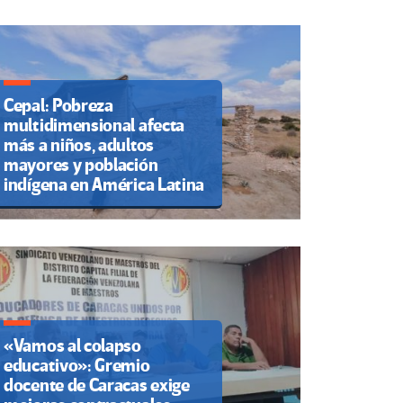
Cepal: Pobreza
multidimensional afecta
más a niños, adultos
mayores y población
indígena en América Latina
«Vamos al colapso
educativo»: Gremio
docente de Caracas exige