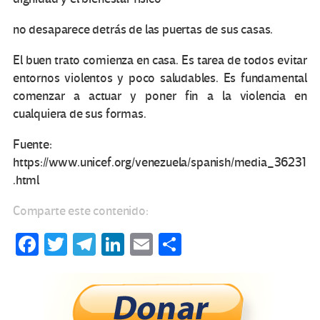
no desaparece detrás de las puertas de sus casas.
El buen trato comienza en casa. Es tarea de todos evitar
entornos violentos y poco saludables. Es fundamental
comenzar a actuar y poner fin a la violencia en
cualquiera de sus formas.
Fuente:
https://www.unicef.org/venezuela/spanish/media_36231
.html
Comparte este contenido:
Fa
T
Te
Li
E
C
ce
wi
le
n
m
o
b
tt
gr
ke
ail
m
o
er
a
dI
p