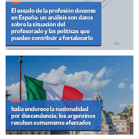
El estado de la profesión docente
en España: un análisis con datos
sobre la situación del
profesorado y las políticas que
pueden contribuir a fortalecerlo
Italia endurece la nacionalidad
por descendencia; los argentinos
resultan sumamente afectados