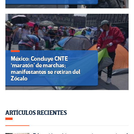
México: Concluye CNTE
‘maratón’ de marchas;
manifestantes se retiran del
Zócalo
ARTÍCULOS RECIENTES