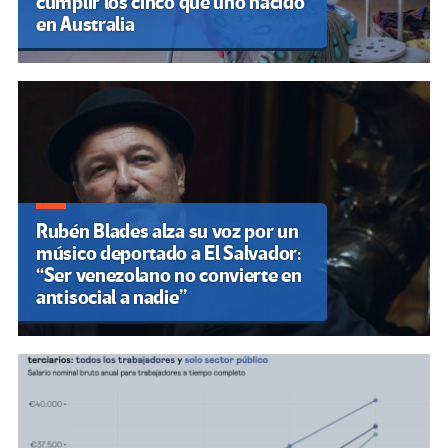
cumplir los cinco que uno nacido
en Australia
Rubén Blades alza su voz por un
músico deportado a El Salvador:
“Ser venezolano no convierte en
antisocial a nadie”