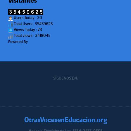
Visitantes
Users Today : 30
Total Users : 35459625
Views Today : 73
Total views : 3418045
Powered By
WPS Visitor Counter
SÍGUENOS EN:
OtrasVocesenEducacion.org
Hecho el Depósito de Ley. ISSN: 2477-9695