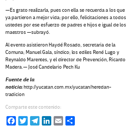
—Es grato realizarla, pues con ella se recuerda a los que
ya partieron a mejor vida; por ello, felicitaciones a todos
ustedes por ese esfuerzo de padres e hijos e igual de los
maestros —subrayó.
Al evento asistieron Haydé Rosado, secretaria de la
Comuna; Manuel Gala, síndico; los ediles René Lugo y
Reynaldo Marentes, y el director de Prevención, Ricardo
Madera.— José Candelario Pech Ku
Fuente de la
noticia:
http://yucatan.com.mx/yucatan/heredan-
tradicion
Comparte este contenido:
Fa
T
Te
Li
E
C
ce
wi
le
n
m
o