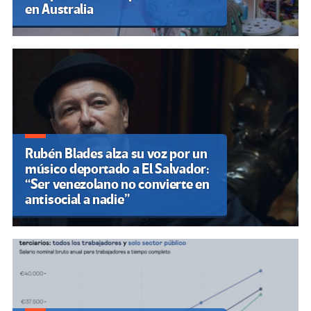
en Australia
Rubén Blades alza su voz por un
músico deportado a El Salvador:
“Ser venezolano no convierte en
antisocial a nadie”