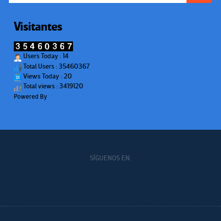
Visitantes
Users Today : 14
Total Users : 35460367
Views Today : 20
Total views : 3419120
Powered By
WPS Visitor Counter
SÍGUENOS EN: