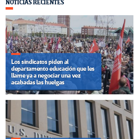
Navegación
NOTICIAS RECIENTES
de
entradas
Los sindicatos piden al
departamento educación que les
llame ya a negociar una vez
acabadas las huelgas