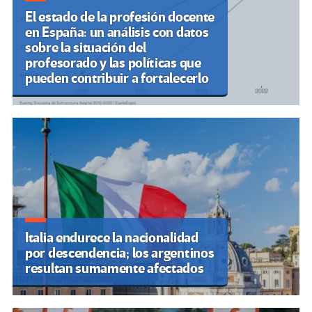
El estado de la profesión docente
en España: un análisis con datos
sobre la situación del
profesorado y las políticas que
pueden contribuir a fortalecerlo
Italia endurece la nacionalidad
por descendencia; los argentinos
resultan sumamente afectados