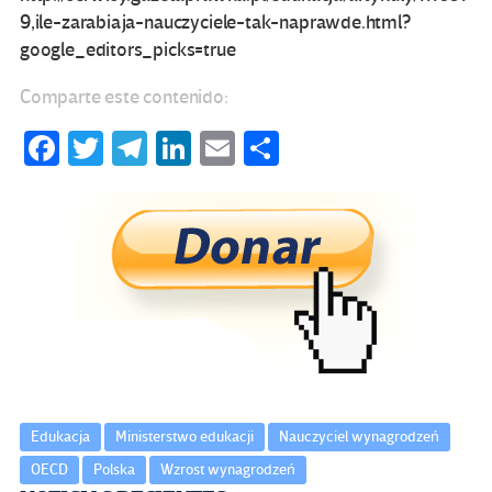
9,ile-zarabiaja-nauczyciele-tak-naprawde.html?
google_editors_picks=true
Comparte este contenido:
Fa
T
Te
Li
E
C
ce
wi
le
n
m
o
b
tt
gr
ke
ail
m
o
er
a
dI
p
o
m
n
ar
k
tir
Edukacja
Ministerstwo edukacji
Nauczyciel wynagrodzeń
OECD
Polska
Wzrost wynagrodzeń