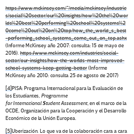
https://www.mckinsey.com/~/media/mckinsey/industrie
s/social%20sector/our%20insights/how%20the%20wor
lds%20best%20performing%20school%20systems%2
0come%20out%20on%20top/how_the_world_s_best
-performing_school_systems_come_out_on_top.ashx
(Informe McKinsey año 2007: consulta: 15 de mayo de
2016).
https://www.mckinsey.com/industries/social-
sector/our-insights/how-the-worlds-most-improved-
school-systems-keep-getting-better
(Informe
McKinsey año 2010: consulta 25 de agosto de 2017)
[4]
PISA: Programa Internacional para la Evaluación de
los Estudiantes,
Programme
S
for International
tudent Assessment
, en el marco de la
OCDE, Organización para la Cooperación y el Desarrollo
Económico de la Unión Europea.
[5]
Uberización. Lo que va de la colaboración cara a cara