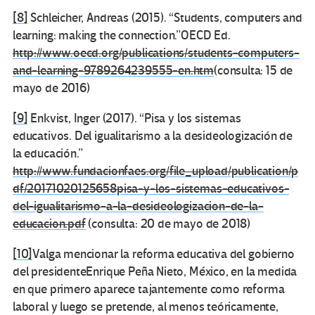
[8]
Schleicher, Andreas (2015). “Students, computers and
learning: making the connection.”OECD Ed.
http://www.oecd.org/publications/students-computers-
and-learning-9789264239555-en.htm
(consulta: 15 de
mayo de 2016)
[9]
Enkvist, Inger (2017). “Pisa y los sistemas
educativos. Del igualitarismo a la desideologización de
la educación.”
http://www.fundacionfaes.org/file_upload/publication/p
df/20171020125658pisa-y-los-sistemas-educativos-
del-igualitarismo-a-la-desideologizacion-de-la-
educacion.pdf
(consulta: 20 de mayo de 2018)
[10]
Valga mencionar la reforma educativa del gobierno
del presidenteEnrique Peña Nieto, México, en la medida
en que primero aparece tajantemente como reforma
laboral y luego se pretende, al menos teóricamente,