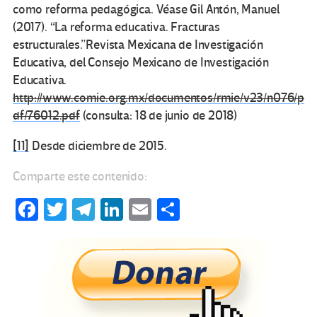
como reforma pedagógica. Véase Gil Antón, Manuel
(2017). “La reforma educativa. Fracturas
estructurales.”Revista Mexicana de Investigación
Educativa, del Consejo Mexicano de Investigación
Educativa.
http://www.comie.org.mx/documentos/rmie/v23/n076/p
df/76012.pdf
(consulta: 18 de junio de 2018)
[11]
Desde diciembre de 2015.
Comparte este contenido:
Fa
T
Te
Li
E
C
ce
wi
le
n
m
o
b
tt
gr
ke
ail
m
o
er
a
dI
p
o
m
n
ar