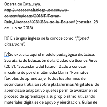
Oberta de Catalunya.
http://unescochair.blogs.uoc.edu/wp-
content/uploads/2016/11/Ferran-
Ruiz_Uberizaci%C3%B3n-de-la-Edu.pdf
(consulta: 28
de julio de 2018)
[6]
En lengua inglesa se la conoce como
“flipped
classroom”.
[7]
Se explicita aquí el modelo pedagógico didáctico.
Secretaría de Educación de la Ciudad de Buenos Aires
(2017). “Secundaria del futuro”. Dado a conocer
inicialmente por el multimedia Clarín. “Formatos
flexibles de aprendizaje. Todos los alumnos de
plataformas /digitales/
secundaria trabajan sobre
de
aprendizaje adaptativo que les permite avanzar en el
proceso de aprendizaje a su propio ritmo, utilizando
Guías de
materiales digitales de apoyo y ejercitación.