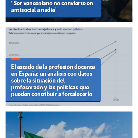
“Ser venezolano no convierte en
antisocial a nadie”
El estado de la profesión docente
en España: un análisis con datos
sobre la situación del
profesorado y las políticas que
pueden contribuir a fortalecerlo