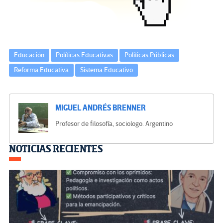
k
tir
Educación
Políticas Educativas
Políticas Públicas
Reforma Educativa
Sistema Educativo
MIGUEL ANDRÉS BRENNER
Profesor de filosofía, sociologo. Argentino
Navegación
NOTICIAS RECIENTES
de
entradas