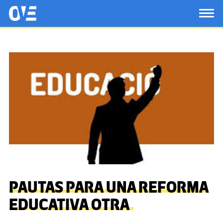
Saltar al contenido principal
OtrasVocesenEducacion.org
TOG
PAUTAS PARA UNA REFORMA
EDUCATIVA OTRA