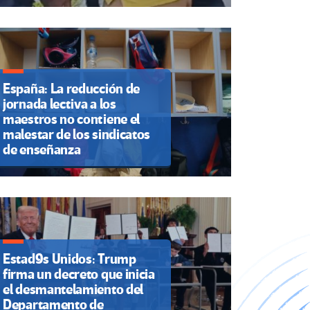
España: La reducción de
jornada lectiva a los
maestros no contiene el
malestar de los sindicatos
de enseñanza
Estad9s Unidos: Trump
firma un decreto que inicia
el desmantelamiento del
Departamento de