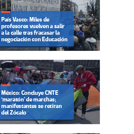
País Vasco: Miles de
profesores vuelven a salir
a la calle tras fracasar la
negociación con Educación
México: Concluye CNTE
‘maratón’ de marchas;
manifestantes se retiran
del Zócalo