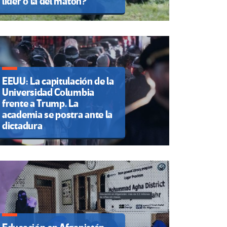
líder o la del matón?
EEUU: La capitulación de la
Universidad Columbia
frente a Trump. La
academia se postra ante la
dictadura