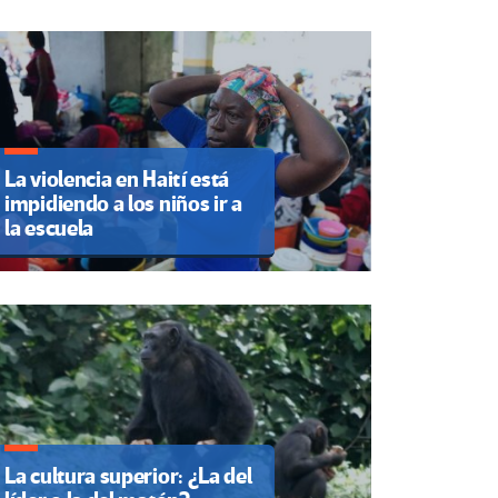
La violencia en Haití está
impidiendo a los niños ir a
la escuela
La cultura superior: ¿La del