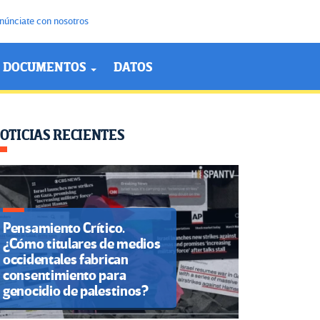
núnciate con nosotros
DOCUMENTOS
DATOS
OTICIAS RECIENTES
Pensamiento Crítico.
¿Cómo titulares de medios
occidentales fabrican
consentimiento para
genocidio de palestinos?