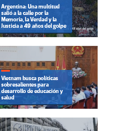
Argentina: Una multitud
salió a la calle por la
Memoria, la Verdad y la
Justicia a 49 años del golpe
Vietnam busca políticas
sobresalientes para
desarrollo de educación y
salud