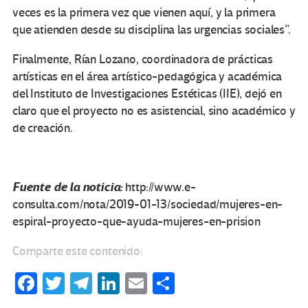
veces es la primera vez que vienen aquí, y la primera
que atienden desde su disciplina las urgencias sociales”.
Finalmente, Rían Lozano, coordinadora de prácticas
artísticas en el área artístico-pedagógica y académica
del Instituto de Investigaciones Estéticas (IIE), dejó en
claro que el proyecto no es asistencial, sino académico y
de creación.
Fuente de la noticia:
http://www.e-
consulta.com/nota/2019-01-13/sociedad/mujeres-en-
espiral-proyecto-que-ayuda-mujeres-en-prision
Comparte este contenido:
Fa
T
Te
Li
E
C
ce
wi
le
n
m
o