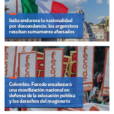
Italia endurece la nacionalidad
por descendencia; los argentinos
resultan sumamente afectados
Colombia: Fecode encabezará
una movilización nacional en
defensa de la educación pública
y los derechos del magisterio