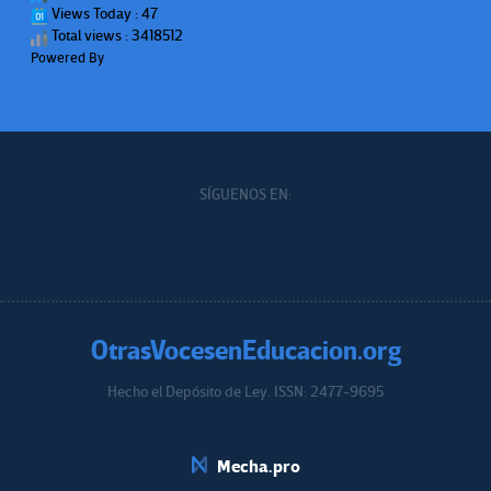
Views Today : 47
Total views : 3418512
Powered By
WPS Visitor Counter
SÍGUENOS EN:
OtrasVocesenEducacion.org
Hecho el Depósito de Ley. ISSN: 2477-9695
Educacion.org
Mecha.pro