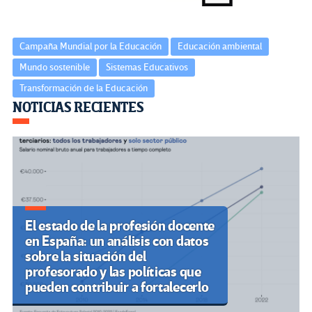
Campaña Mundial por la Educación
Educación ambiental
Mundo sostenible
Sistemas Educativos
Transformación de la Educación
Navegación
NOTICIAS RECIENTES
de
entradas
El estado de la profesión docente
en España: un análisis con datos
sobre la situación del
profesorado y las políticas que
pueden contribuir a fortalecerlo