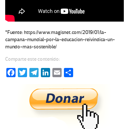
*Fuente: https://www.magisnet.com/2019/01/la-
campana-mundial-por-la-educacion-reivindica-un-
mundo-mas-sostenible/
Comparte este contenido:
Fa
T
Te
Li
E
C
ce
wi
le
n
m
o
b
tt
gr
ke
ail
m
o
er
a
dI
p
o
m
n
ar
k
tir