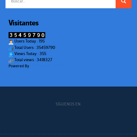
Visitantes
Users Today : 195
Total Users : 35459790
Views Today : 355
Total views : 3418327
Powered By
WPS Visitor Counter
SÍGUENOS EN: