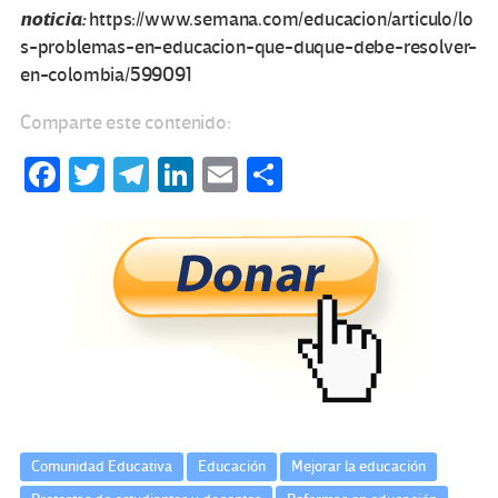
noticia:
https://www.semana.com/educacion/articulo/lo
s-problemas-en-educacion-que-duque-debe-resolver-
en-colombia/599091
Comparte este contenido:
Fa
T
Te
Li
E
C
ce
wi
le
n
m
o
b
tt
gr
ke
ail
m
o
er
a
dI
p
o
m
n
ar
k
tir
Comunidad Educativa
Educación
Mejorar la educación