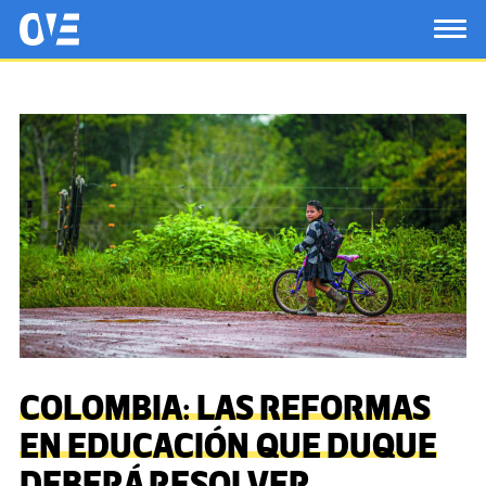
Saltar al contenido principal
OtrasVocesenEducacion.org
TOG
COLOMBIA: LAS REFORMAS
EN EDUCACIÓN QUE DUQUE
DEBERÁ RESOLVER