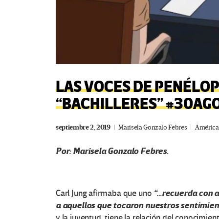
LAS VOCES DE PENÉLOP
“BACHILLERES” #30AG
septiembre 2, 2019
Marisela Gonzalo Febres
América 
Por: Marisela Gonzalo Febres.
“…recuerda con a
Carl Jung afirmaba que uno
a aquellos que tocaron nuestros sentimien
y la juventud, tiene la relación del conocimien