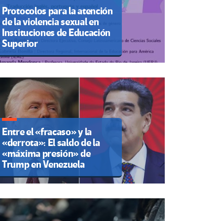
Protocolos para la atención
de la violencia sexual en
Instituciones de Educación
Superior
Entre el «fracaso» y la
«derrota»: El saldo de la
«máxima presión» de
Trump en Venezuela