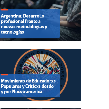
Argentina: Desarrollo
profesional frente a
nuevas metodologías y
tecnologías
Movimiento de Educadorxs
Populares y Criticxs desde
y por Nuestramerica