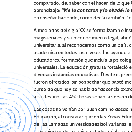
compartido, del saber con el hacer, de lo que 
“Me lo contaron y lo olvidé; lo v
aprendizaje:
en enseñar haciendo, como decía también Do
A mediados del siglo XX se formalizaron e ins
magisteriales y su reconocimiento legal, abr
universitaria, al reconocernos como un país,
académica en todos los niveles. Incluyendo el
educadores, formación que incluía la psicologí
universales. La educación gratuita fortaleció 
diversas instancias educativas. Desde el prees
fueron ofrecidos, sin sospechar que bastó men
punto de que hoy se habla de “docencia expres
a su destino: las 450 horas serían la versión 
Las cosas no venían por buen camino desde h
Educación, al constatar que en las Zonas Educ
de las llamadas universidades bolivarianas, e
provenientes de las universidades públicas au