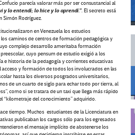
Confucio parecía valorar más por ser consustancial al
i y lo entendí; lo hice y lo aprendí.”
.
El secreto está
n Simón Rodríguez.
titucionalizaron en Venezuela los estudios
ió los caminos de centros de formación pedagógica y
 cuyo complejo desarrollo ameritaba formación
 preescolar, cuyo pensum de estudio exigió a los
a e historia de la pedagogía y corrientes educativas
el acceso y formación de todos los involucrados en las
colar hasta los diversos posgrados universitarios,
os de un cuarto de siglo para echar todo por tierra, al
s”, como si se tratara de un taxi que llega más rápido
del “kilometraje del conocimiento” adquirido.
ace tiempo. Muchos estudiantes de la Licenciatura en
ativas publicaban los cargos sólo para los egresados
ntendieron el mensaje implícito de abstenerse los
tónomas, así que decidieron inscribirse en estas