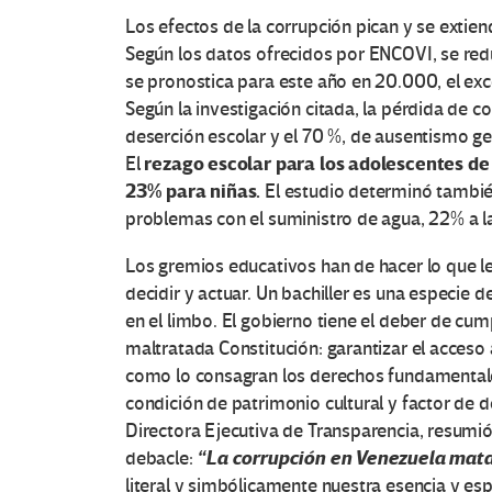
Los efectos de la corrupción pican y se extien
Según los datos ofrecidos por ENCOVI, se red
se pronostica para este año en 20.000, el exce
Según la investigación citada, la pérdida de c
deserción escolar y el 70 %, de ausentismo g
O
rezago escolar para los adolescentes de 
El
t
23% para niñas.
El estudio determinó también
problemas con el suministro de agua, 22% a la 
r
Los gremios educativos han de hacer lo que l
a
decidir y actuar. Un bachiller es una especie d
en el limbo. El gobierno tiene el deber de cum
s
maltratada Constitución: garantizar el acceso
como lo consagran los derechos fundamentale
V
condición de patrimonio cultural y factor de 
o
Directora Ejecutiva de Transparencia, resumi
“La corrupción en Venezuela mat
debacle:
c
literal y simbólicamente nuestra esencia y espí