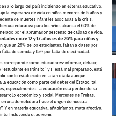
den a lo largo del país incidiendo en el tema educativo.
ujo la esperanza de vida en niños menores de 5 años y
dente de muertes infantiles asociadas a la crisis.
obertura educativa para los niños alcanza el 60% de
enerado por el abrumador descenso de calidad de vida.
edades entre 12 y 17 años es de 26% para niños y
 que un 28% de los estudiantes, faltan a clases por
falta de comida y 15% por falta de electricidad.
es corresponde como educadores: informar, debatir,
e “estudiante en tránsito” y si está mal preparado, está
plir con lo establecido en la tan citada aunque
 a la educación como parte del deber del Estado, tal
s, especialmente si la educación está perdiendo su
desarrollo económico y social. Mercedes de Freitas,
ó en una demoledora frase el origen de nuestra
a”
. Y en materia educativa, añadiríamos, mata afectiva,
ritu. Incluyendo el porvenir.