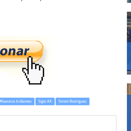
Maestros brillantes
Siglo XX
Simón Rodríguez