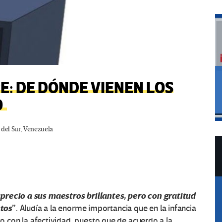
E: DE DÓNDE VIENEN LOS
O
del Sur
,
Venezuela
precio a sus maestros brillantes, pero con gratitud
tos
”
. Aludía a la enorme importancia que en la infancia
to con la afectividad, puesto que de acuerdo a la