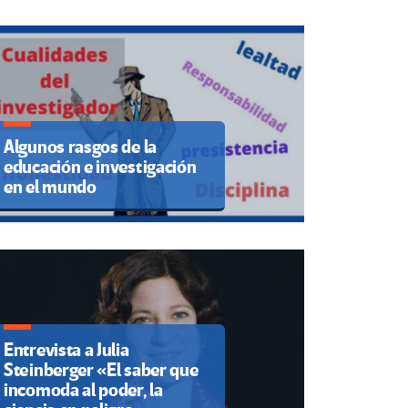
Algunos rasgos de la
educación e investigación
en el mundo
Entrevista a Julia
Steinberger «El saber que
incomoda al poder, la