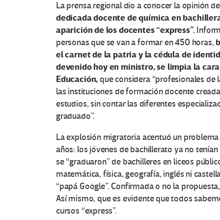
La prensa regional dio a conocer la opinión d
dedicada docente de química en bachiller
aparición de los docentes “express”.
Inform
b
personas que se van a formar en 450 horas,
el carnet de la patria y la cédula de identi
devenido hoy en ministro, se limpia la cara
Educación,
que
considera “profesionales de l
las instituciones de formación docente cread
estudios, sin contar las diferentes especiali
graduado”.
La explosión migratoria acentuó un problema
años: los jóvenes de bachillerato ya no tenían
se “graduaron” de bachilleres en liceos públi
matemática, física, geografía, inglés ni caste
“papá Google”. Confirmada o no la propuesta,
Así mismo, que es evidente que todos sabemos
cursos “express”.