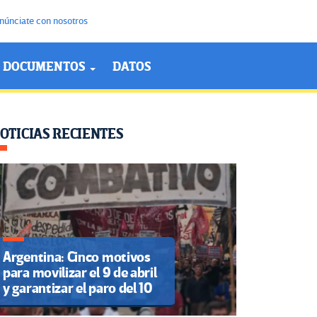
núnciate con nosotros
DOCUMENTOS
DATOS
OTICIAS RECIENTES
Argentina: Cinco motivos
para movilizar el 9 de abril
y garantizar el paro del 10