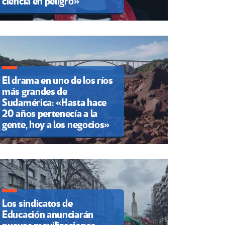
ciencia en peligro»
El drama en uno de los ríos
más grandes de
Sudamérica: «Hasta hace
20 años pertenecía a la
gente, hoy a los negocios»
Los sindicatos de
Educación anunciarán