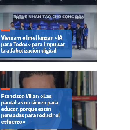
Vietnam e Intel lanzan «IA
para Todos» para impulsar
la alfabetización digital
Francisco Villar: «Las
pantallas no sirven para
educar, porque están
pensadas para reducir el
esfuerzo»