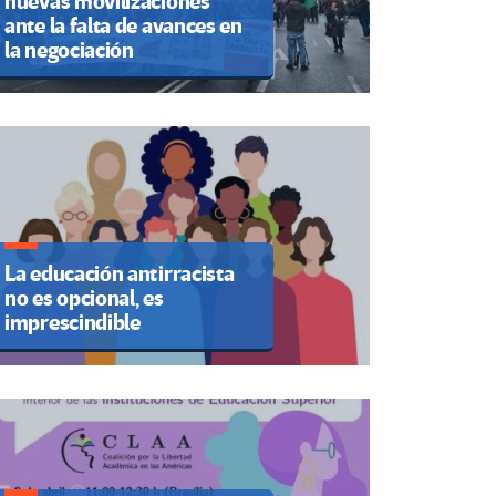
nuevas movilizaciones
ante la falta de avances en
la negociación
La educación antirracista
no es opcional, es
imprescindible