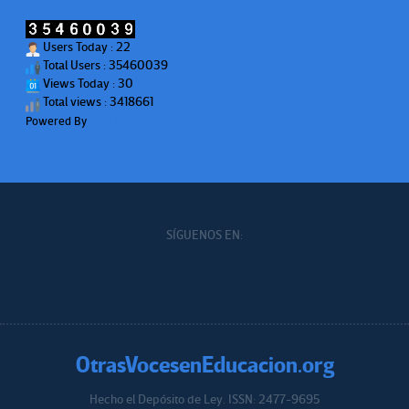
Users Today : 22
Total Users : 35460039
Views Today : 30
Total views : 3418661
Powered By
WPS Visitor Counter
SÍGUENOS EN:
OtrasVocesenEducacion.org
Hecho el Depósito de Ley. ISSN: 2477-9695