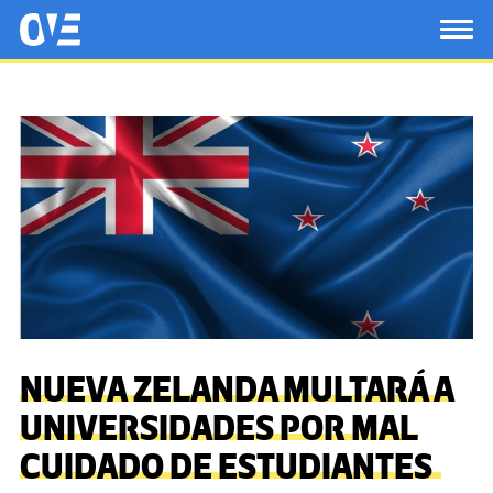
Saltar al contenido principal
OtrasVocesenEducacion.org
TOG
NUEVA ZELANDA MULTARÁ A
UNIVERSIDADES POR MAL
CUIDADO DE ESTUDIANTES