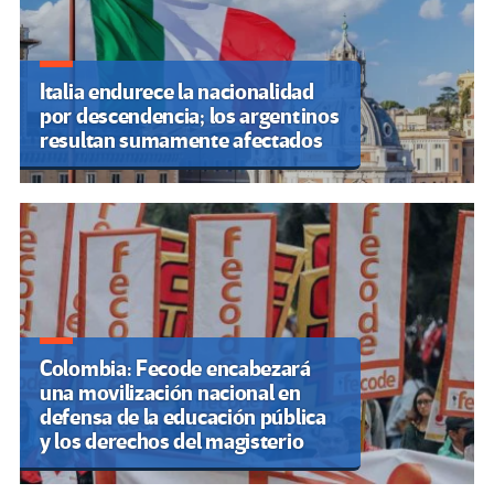
Italia endurece la nacionalidad
por descendencia; los argentinos
resultan sumamente afectados
Colombia: Fecode encabezará
una movilización nacional en
defensa de la educación pública
y los derechos del magisterio