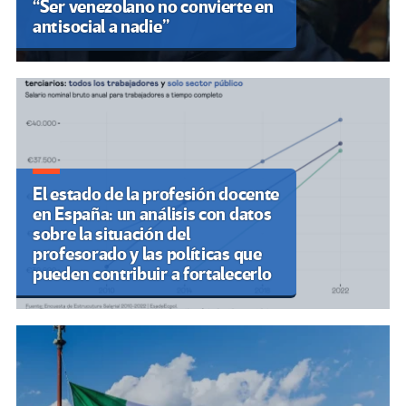
“Ser venezolano no convierte en
antisocial a nadie”
El estado de la profesión docente
en España: un análisis con datos
sobre la situación del
profesorado y las políticas que
pueden contribuir a fortalecerlo