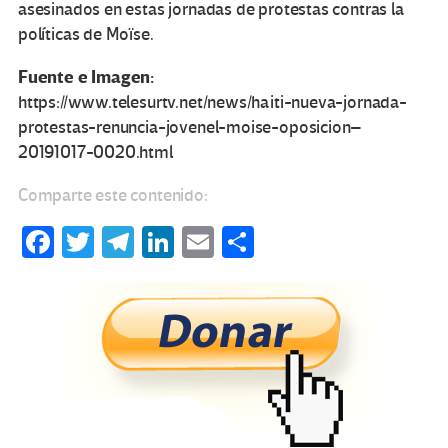
asesinados en estas jornadas de protestas contras la
políticas de Moïse.
Fuente e Imagen:
https://www.telesurtv.net/news/haiti-nueva-jornada-
protestas-renuncia-jovenel-moise-oposicion–
20191017-0020.html
Comparte este contenido:
Fa
T
Te
Li
E
C
ce
wi
le
n
m
o
b
tt
gr
ke
ail
m
o
er
a
dI
p
o
m
n
ar
k
tir