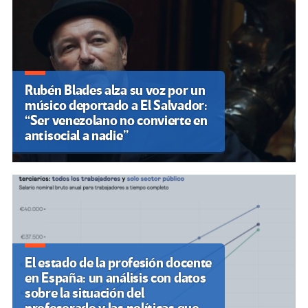
Rubén Blades alza su voz por un
músico deportado a El Salvador:
“Ser venezolano no convierte en
antisocial a nadie”
El estado de la profesión docente
en España: un análisis con datos
sobre la situación del