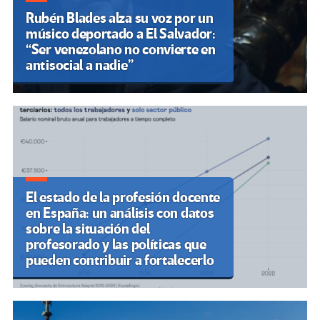
Rubén Blades alza su voz por un
músico deportado a El Salvador:
“Ser venezolano no convierte en
antisocial a nadie”
El estado de la profesión docente
en España: un análisis con datos
sobre la situación del
profesorado y las políticas que
pueden contribuir a fortalecerlo