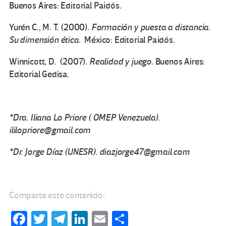
Buenos Aires: Editorial Paidós.
Yurén C., M. T. (2000).
Formación y puesta a distancia.
Su dimensión ética
. México: Editorial Paidós.
Winnicott, D. (2007).
Realidad y juego
. Buenos Aires:
Editorial Gedisa.
*Dra. Iliana Lo Priore ( OMEP Venezuela).
ililopriore@gmail.com
*Dr. Jorge Díaz (UNESR). diazjorge47@gmail.com
Comparte este contenido:
Fa
T
Te
Li
E
C