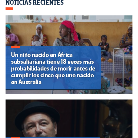
Navegación
NOTICIAS RECIENTES
de
entradas
Un niño nacido en África
subsahariana tiene 18 veces más
probabilidades de morir antes de
cumplir los cinco que uno nacido
en Australia