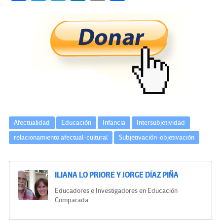
ce
wi
le
n
m
o
b
tt
gr
ke
ail
m
o
er
a
dI
p
o
m
n
ar
k
tir
Afectualidad
Educación
Infancia
Intersubjetividad
relacionamiento afectual-cultural
Subjetivación-objetivación
ILIANA LO PRIORE Y JORGE DÍAZ PIÑA
Educadores e Investigadores en Educación
Comparada