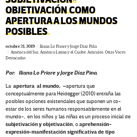
OBJETIVACIÓN COMO
APERTURA A LOS MUNDOS
POSIBLES
octubre 21, 2019
Iliana Lo Priore y Jorge Díaz Piña
América del Sur
,
América Latina y el Caribe
,
Artículos
,
Otras Voces
Destacadas
Por: Iliana Lo Priore y Jorge Díaz Piña.
apertura al mundo, –
La
apertura que
conceptualmente para Heidegger (2010) entraña las
posibles opciones existenciales que suponen un co-
estar de los seres humanos responsablemente en el
mundo-, en los niños y las niñas es un proceso inicial de
subjetivación y objetivación
aprehensión-
, o
expresión-manifestación significativa de tipo