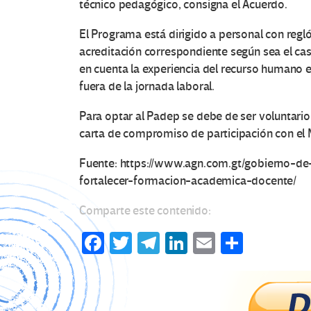
técnico pedagógico, consigna el Acuerdo.
El Programa está dirigido a personal con reglón
acreditación correspondiente según sea el cas
en cuenta la experiencia del recurso humano 
fuera de la jornada laboral.
Para optar al Padep se debe de ser voluntari
carta de compromiso de participación con el 
Fuente: https://www.agn.com.gt/gobierno-d
fortalecer-formacion-academica-docente/
Comparte este contenido:
Fa
T
Te
Li
E
C
ce
wi
le
n
m
o
b
tt
gr
ke
ail
m
o
er
a
dI
p