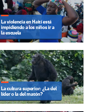
La violencia en Haití está
impidiendo a los niños ir a
la escuela
La cultura superior: ¿La del
líder o la del matón?