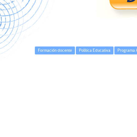
o
m
n
ar
k
tir
Formación docente
Política Educativa
Programa A
Navegación
de
entradas