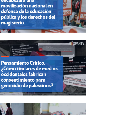
encabezará una
movilización nacional en
defensa de la educación
pública y los derechos del
magisterio
Pensamiento Crítico.
¿Cómo titulares de medios
occidentales fabrican
consentimiento para
genocidio de palestinos?