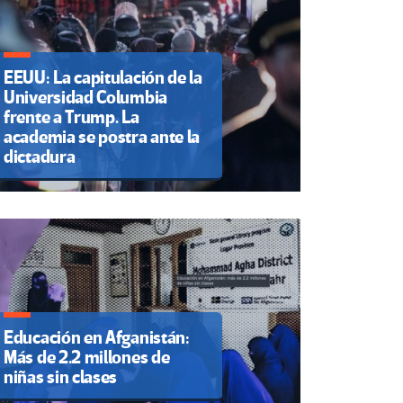
EEUU: La capitulación de la
Universidad Columbia
frente a Trump. La
academia se postra ante la
dictadura
Educación en Afganistán:
Más de 2.2 millones de
niñas sin clases