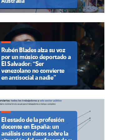
Australia
Rubén Blades alza su voz
por un músico deportado a
El Salvador: “Ser
venezolano no convierte
en antisocial a nadie”
El estado de la profesión
docente en España: un
análisis con datos sobre la