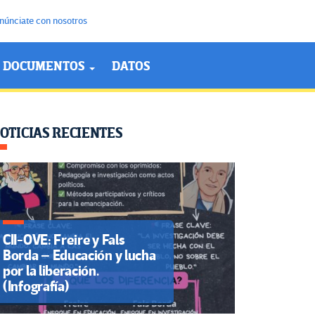
núnciate con nosotros
DOCUMENTOS
DATOS
OTICIAS RECIENTES
CII-OVE: Freire y Fals
Borda – Educación y lucha
por la liberación.
(Infografía)