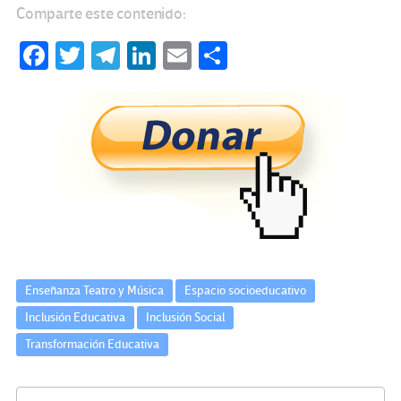
Comparte este contenido:
Fa
T
Te
Li
E
C
ce
wi
le
n
m
o
b
tt
gr
ke
ail
m
o
er
a
dI
p
o
m
n
ar
k
tir
Enseñanza Teatro y Música
Espacio socioeducativo
Inclusión Educativa
Inclusión Social
Transformación Educativa