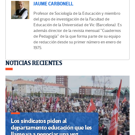
JAUME CARBONELL
Profesor de Sociología de la Educación y miembro
del grupo de investigación de la Facultad de
Educación de la Universidad de Vic (Barcelona). Es
además director de la revista mensual "Cuadernos
de Pedagogía" de la que forma parte de su equipo
de redacción desde su primer número en enero de
1975.
Navegación
NOTICIAS RECIENTES
de
entradas
Los sindicatos piden al
departamento educación que les
llame ya a negociar una vez