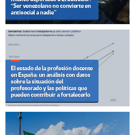
“Ser venezolano no convierte en
antisocial a nadie”
El estado de la profesión docente
en España: un análisis con datos
sobre la situación del
profesorado y las políticas que
pueden contribuir a fortalecerlo