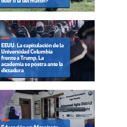
líder o la del matón?
EEUU: La capitulación de la
Universidad Columbia
frente a Trump. La
academia se postra ante la
dictadura