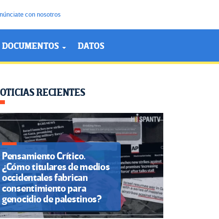
núnciate con nosotros
DOCUMENTOS
DATOS
OTICIAS RECIENTES
Pensamiento Crítico.
¿Cómo titulares de medios
occidentales fabrican
consentimiento para
genocidio de palestinos?