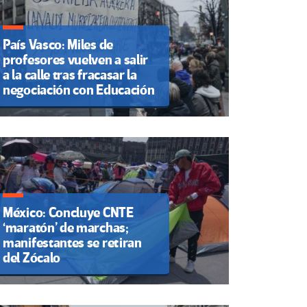
País Vasco: Miles de
profesores vuelven a salir
a la calle tras fracasar la
negociación con Educación
México: Concluye CNTE
‘maratón’ de marchas;
manifestantes se retiran
del Zócalo