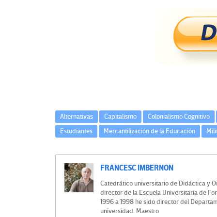
e
ce
wi
le
n
m
o
b
tt
gr
ke
ail
m
s
o
er
a
dI
p
e
o
m
n
ar
n
k
tir
E
d
Alternativas
Capitalismo
Colonialismo Cognitivo
u
Estudiantes
Mercantilización de la Educación
Mil
c
FRANCESC IMBERNON
a
Catedrático universitario de Didáctica y 
c
director de la Escuela Universitaria de F
1996 a 1998 he sido director del Departa
i
universidad. Maestro