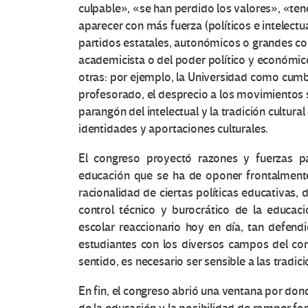
culpable», «se han perdido los valores», «te
aparecer con más fuerza (políticos e intelect
partidos estatales, autonómicos o grandes cor
academicista o del poder político y económico
otras: por ejemplo, la Universidad como cumb
profesorado, el desprecio a los movimientos s
parangón del intelectual y la tradición cultur
identidades y aportaciones culturales.
El congreso proyectó razones y fuerzas p
educación que se ha de oponer frontalmente 
racionalidad de ciertas políticas educativas, 
control técnico y burocrático de la educació
escolar reaccionario hoy en día, tan defend
estudiantes con los diversos campos del cono
sentido, es necesario ser sensible a las tradici
En fin, el congreso abrió una ventana por dond