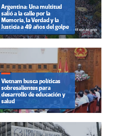
Argentina: Una multitud
salió a la calle por la
Memoria, la Verdad y la
Justicia a 49 años del golpe
Vietnam busca políticas
sobresalientes para
desarrollo de educación y
salud