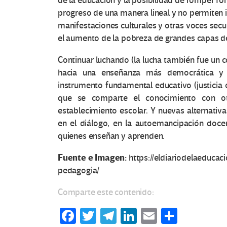
de la educación y la posibilidad de romper for
progreso de una manera lineal y no permiten i
manifestaciones culturales y otras voces sec
el aumento de la pobreza de grandes capas de
O
Continuar luchando (la lucha también fue un 
t
hacia una enseñanza más democrática y p
instrumento fundamental educativo (justicia
r
que se comparte el conocimiento con otr
establecimiento escolar. Y nuevas alternativ
a
en el diálogo, en la autoemancipación docen
s
quienes enseñan y aprenden.
Fuente e Imagen:
https://eldiariodelaeducac
V
pedagogia/
o
Comparte este contenido:
c
Fa
T
Te
Li
E
C