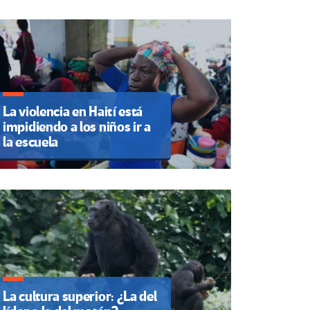
La violencia en Haití está
impidiendo a los niños ir a
la escuela
La cultura superior: ¿La del