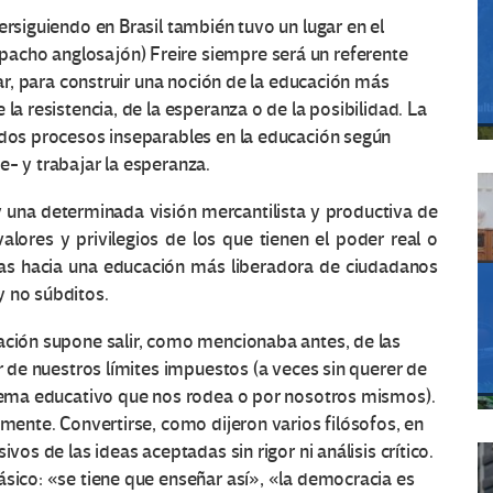
ersiguiendo en Brasil también tuvo un lugar en el
acho anglosajón) Freire siempre será un referente
lar, para construir una noción de la educación más
la resistencia, de la esperanza o de la posibilidad. La
 dos procesos inseparables en la educación según
e- y trabajar la esperanza.
y una determinada visión mercantilista y productiva de
alores y privilegios de los que tienen el poder real o
ivas hacia una educación más liberadora de ciudadanos
y no súbditos.
cación supone salir, como mencionaba antes, de las
ir de nuestros límites impuestos (a veces sin querer de
istema educativo que nos rodea o por nosotros mismos).
amente. Convertirse, como dijeron varios filósofos, en
vos de las ideas aceptadas sin rigor ni análisis crítico.
ásico: «se tiene que enseñar así», «la democracia es