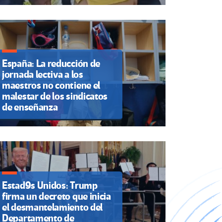
España: La reducción de
jornada lectiva a los
maestros no contiene el
malestar de los sindicatos
de enseñanza
Estad9s Unidos: Trump
firma un decreto que inicia
el desmantelamiento del
Departamento de