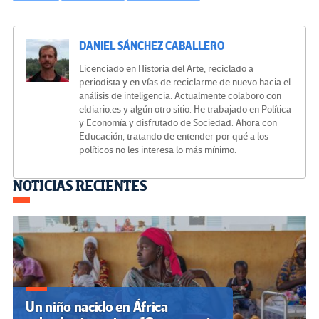
DANIEL SÁNCHEZ CABALLERO
Licenciado en Historia del Arte, reciclado a
periodista y en vías de reciclarme de nuevo hacia el
análisis de inteligencia. Actualmente colaboro con
eldiario.es y algún otro sitio. He trabajado en Política
y Economía y disfrutado de Sociedad. Ahora con
Educación, tratando de entender por qué a los
políticos no les interesa lo más mínimo.
Navegación
NOTICIAS RECIENTES
de
entradas
Un niño nacido en África