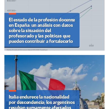
El estado de la profesión docente
en España: un análisis con datos
sobre la situación del
profesorado y las políticas que
pueden contribuir a fortalecerlo
Italia endurece la nacionalidad
por descendencia; los argentinos
resultan sumamente afectados