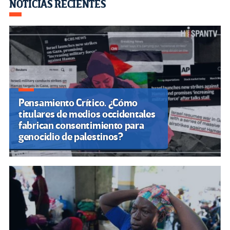
Navegación
NOTICIAS RECIENTES
de
entradas
Pensamiento Crítico. ¿Cómo
titulares de medios occidentales
fabrican consentimiento para
genocidio de palestinos?