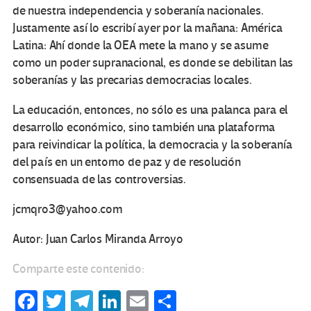
de nuestra independencia y soberanía nacionales.
Justamente así lo escribí ayer por la mañana: América
Latina: Ahí donde la OEA mete la mano y se asume
como un poder supranacional, es donde se debilitan las
soberanías y las precarias democracias locales.
La educación, entonces, no sólo es una palanca para el
desarrollo económico, sino también una plataforma
para reivindicar la política, la democracia y la soberanía
del país en un entorno de paz y de resolución
consensuada de las controversias.
jcmqro3@yahoo.com
Autor: Juan Carlos Miranda Arroyo
Comparte este contenido:
Fa
T
Te
Li
E
C