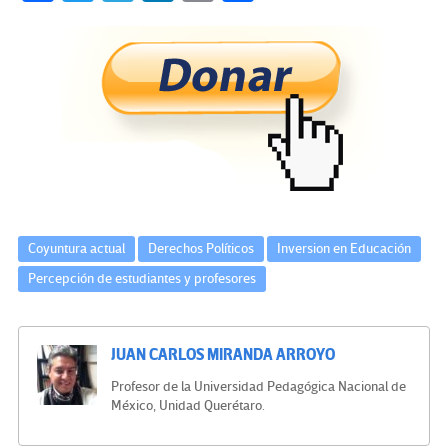
ce
wi
le
n
m
o
b
tt
gr
ke
ail
m
o
er
a
dI
p
o
m
n
ar
k
tir
Coyuntura actual
Derechos Políticos
Inversion en Educación
Percepción de estudiantes y profesores
JUAN CARLOS MIRANDA ARROYO
Profesor de la Universidad Pedagógica Nacional de
México, Unidad Querétaro.