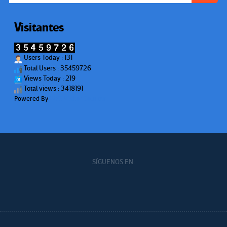
Visitantes
Users Today : 131
Total Users : 35459726
Views Today : 219
Total views : 3418191
Powered By
WPS Visitor Counter
SÍGUENOS EN: