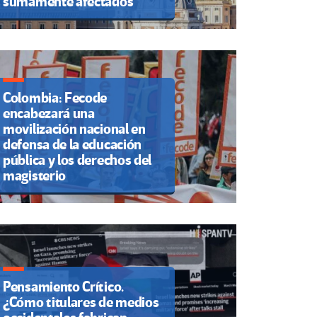
sumamente afectados
Colombia: Fecode
encabezará una
movilización nacional en
defensa de la educación
pública y los derechos del
magisterio
Pensamiento Crítico.
¿Cómo titulares de medios