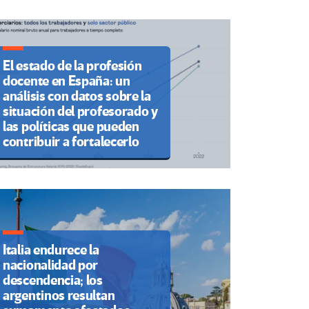
El estado de la profesión
docente en España: un
análisis con datos sobre la
situación del profesorado y
las políticas que pueden
contribuir a fortalecerlo
Italia endurece la
nacionalidad por
descendencia; los
argentinos resultan