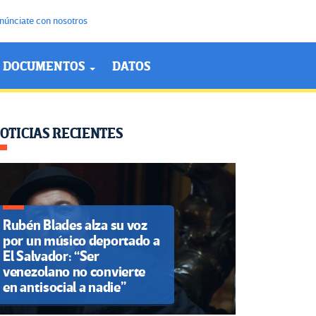
núnciate con nosotros
DOCUMENTOS
DATOS
OTICIAS RECIENTES
Rubén Blades alza su voz
por un músico deportado a
El Salvador: “Ser
venezolano no convierte
en antisocial a nadie”