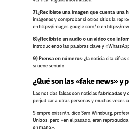
7)
¿Recibiste una imagen que cuenta una h
imágenes y comprobar si otros sitios la repro
en
https://images.google.com/
o en
https://re
8)
¿Recibiste un audio o un video con info
introduciendo las palabras clave y «WhatsAp
9)
Piensa en n
úmeros:
¿la noticia cita cifra
si tiene sentido.
¿Qué son las «fake news» y p
fabricadas
y
c
Las noticias falsas son noticias
perjudicar a otras personas y muchas veces con
O
Siempre existirán, dice Sam Wineburg, profeso
Unidos, pero «en el pasado, eran reproducida
t
en mano».