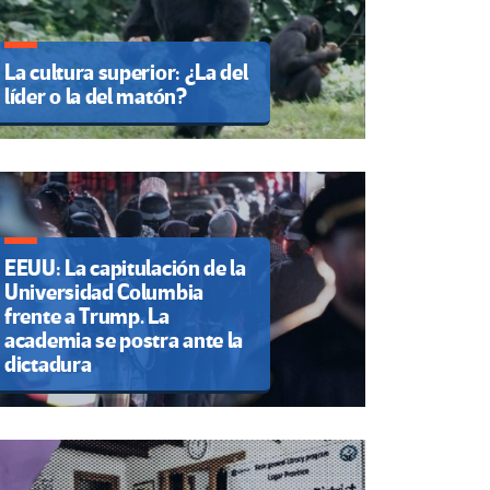
La cultura superior: ¿La del
líder o la del matón?
EEUU: La capitulación de la
Universidad Columbia
frente a Trump. La
academia se postra ante la
dictadura