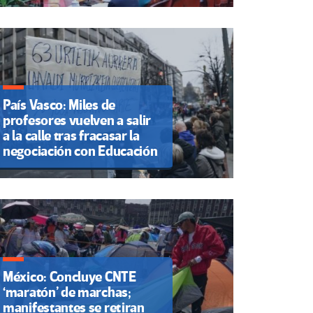
País Vasco: Miles de
profesores vuelven a salir
a la calle tras fracasar la
negociación con Educación
México: Concluye CNTE
‘maratón’ de marchas;
manifestantes se retiran