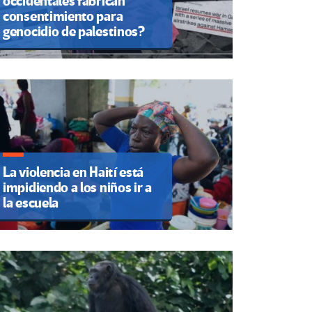
occidentales fabrican
consentimiento para
genocidio de palestinos?
La violencia en Haití está
impidiendo a los niños ir a
la escuela