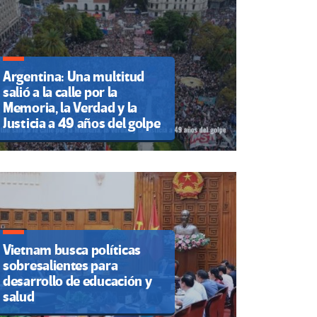
Argentina: Una multitud
salió a la calle por la
Memoria, la Verdad y la
Justicia a 49 años del golpe
Vietnam busca políticas
sobresalientes para
desarrollo de educación y
salud