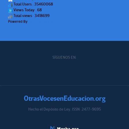
Total Users : 35460068
Views Today : 68
Total views : 3418699
Powered By
WPS Visitor Counter
SÍGUENOS EN:
OtrasVocesenEducacion.org
Hecho el Depósito de Ley. ISSN: 2477-9695
Educacion.org