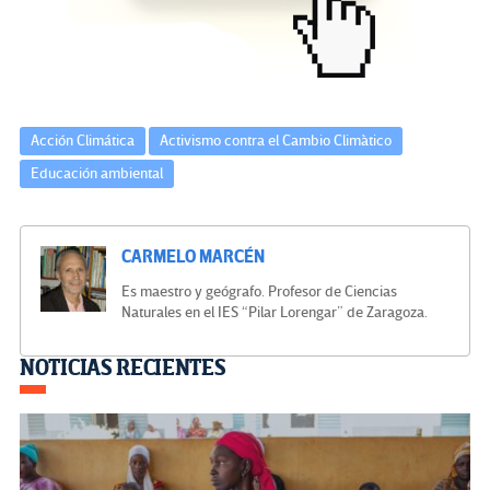
k
tir
Acción Climática
Activismo contra el Cambio Climàtico
Educación ambiental
CARMELO MARCÉN
Es maestro y geógrafo. Profesor de Ciencias
Naturales en el IES “Pilar Lorengar” de Zaragoza.
Navegación
NOTICIAS RECIENTES
de
entradas