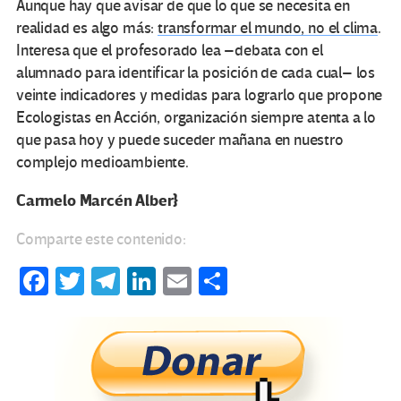
Aunque hay que avisar de que lo que se necesita en
realidad es algo más:
transformar el mundo, no el clima
.
Interesa que el profesorado lea –debata con el
alumnado para identificar la posición de cada cual– los
veinte indicadores y medidas para lograrlo que propone
Ecologistas en Acción, organización siempre atenta a lo
que pasa hoy y puede suceder mañana en nuestro
complejo medioambiente.
Carmelo Marcén Alber}
Comparte este contenido:
Fa
T
Te
Li
E
C
ce
wi
le
n
m
o
b
tt
gr
ke
ail
m
o
er
a
dI
p
o
m
n
ar