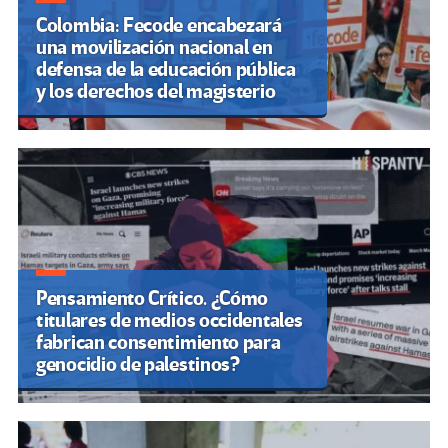
Colombia: Fecode encabezará
una movilización nacional en
defensa de la educación pública
y los derechos del magisterio
Pensamiento Crítico. ¿Cómo
titulares de medios occidentales
fabrican consentimiento para
genocidio de palestinos?