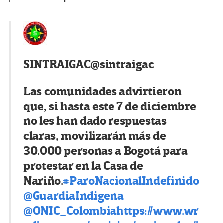
SINTRAIGAC
@sintraigac
Las comunidades advirtieron
que, si hasta este 7 de diciembre
no les han dado respuestas
claras, movilizarán más de
30.000 personas a Bogotá para
protestar en la Casa de
Nariño.
#
ParoNacionalIndefinido
@
GuardiaIndigena
@
ONIC_Colombia
https://www.
wr