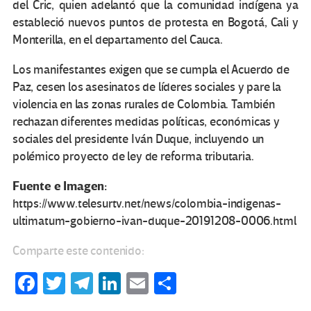
del Cric, quien adelantó que la comunidad indígena ya
estableció nuevos puntos de protesta en Bogotá, Cali y
Monterilla, en el departamento del Cauca.
Los manifestantes exigen que se cumpla el Acuerdo de
Paz, cesen los asesinatos de líderes sociales y pare la
violencia en las zonas rurales de Colombia. También
rechazan diferentes medidas políticas, económicas y
sociales del presidente Iván Duque, incluyendo un
polémico proyecto de ley de reforma tributaria.
Fuente e Imagen:
https://www.telesurtv.net/news/colombia-indigenas-
ultimatum-gobierno-ivan-duque-20191208-0006.html
Comparte este contenido:
Fa
T
Te
Li
E
C
ce
wi
le
n
m
o