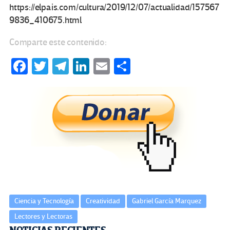
https://elpais.com/cultura/2019/12/07/actualidad/157567
9836_410675.html
Comparte este contenido:
Fa
T
Te
Li
E
C
ce
wi
le
n
m
o
b
tt
gr
ke
ail
m
o
er
a
dI
p
o
m
n
ar
k
tir
Ciencia y Tecnología
Creatividad
Gabriel García Marquez
Lectores y Lectoras