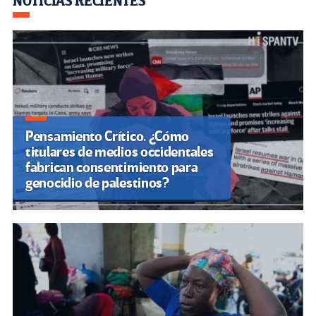
Navegación
NOTICIAS RECIENTES
de
entradas
Pensamiento Crítico. ¿Cómo
titulares de medios occidentales
fabrican consentimiento para
genocidio de palestinos?