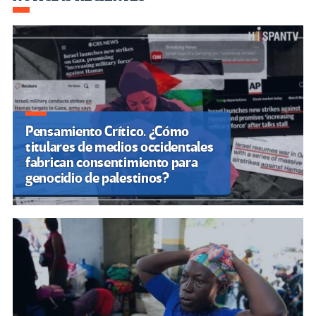
Navegación
de
entradas
Pensamiento Crítico. ¿Cómo
titulares de medios occidentales
fabrican consentimiento para
genocidio de palestinos?