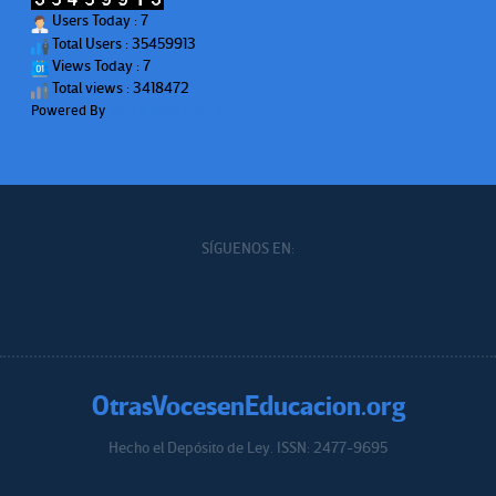
Users Today : 7
Total Users : 35459913
Views Today : 7
Total views : 3418472
Powered By
WPS Visitor Counter
SÍGUENOS EN:
OtrasVocesenEducacion.org
Hecho el Depósito de Ley. ISSN: 2477-9695
Educacion.org