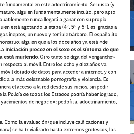
nte fundamental en este adoctrinamiento. Se busca (y
ematuro: alguien fundamentalmente inculto, pero apto
robablemente nunca llegará a ganar con su propio
ien está agotando la etapa (4º, 5º y 6º), es, gracias a
s ineptos, un nuevo y terrible bárbaro. El españolito
monstruo: alguien que a los doce años ya está «de
La iniciación precoz en el sexo es el síntoma de que
ola está muriendo
. Otro tanto se diga del «enganche»
 respecto al móvil. Entre los ocho y diez años va
 móvil dotado de datos para acceder a internet, y con
clic a la más deleznable pornografía y violencia. Es
era el acceso a la red desde sus inicios, sin pedir
e la Policía de todos los Estados podría haber logrado,
yacimientos de negocio»: pedofilia, adoctrinamiento,
s.
Como la evaluación (que incluye calificaciones y
ar») se ha trivializado hasta extremos grotescos, los