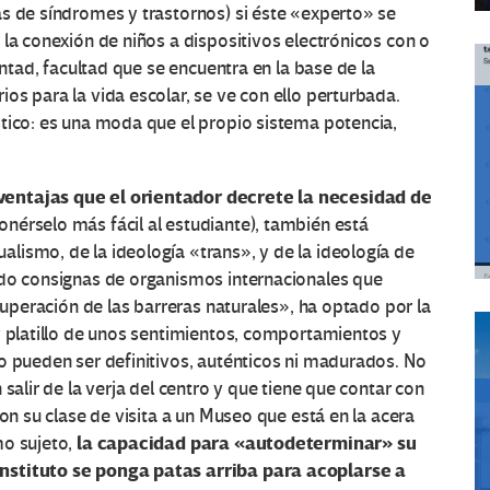
s de síndromes y trastornos) si éste «experto» se
 la conexión de niños a dispositivos electrónicos con o
untad, facultad que se encuentra en la base de la
os para la vida escolar, se ve con ello perturbada.
tico: es una moda que el propio sistema potencia,
ventajas que el orientador decrete la necesidad de
onérselo más fácil al estudiante), también está
lismo, de la ideología «trans», y de la ideología de
ndo consignas de organismos internacionales que
«superación de las barreras naturales», ha optado por la
y platillo de unos sentimientos, comportamientos y
o pueden ser definitivos, auténticos ni madurados. No
salir de la verja del centro y que tiene que contar con
con su clase de visita a un Museo que está en la acera
la capacidad para «autodeterminar» su
mo sujeto,
nstituto se ponga patas arriba para acoplarse a