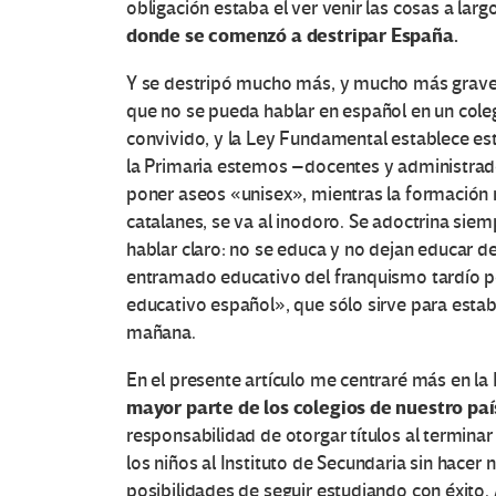
obligación estaba el ver venir las cosas a lar
donde se comenzó a destripar España.
Y se destripó mucho más, y mucho más gravem
que no se pueda hablar en español en un cole
convivido, y la Ley Fundamental establece es
la Primaria estemos –docentes y administrad
poner aseos «unisex», mientras la formación m
catalanes, se va al inodoro. Se adoctrina sie
hablar claro: no se educa y no dejan educar d
entramado educativo del franquismo tardío 
educativo español», que sólo sirve para estab
mañana.
En el presente artículo me centraré más en la
mayor parte de los colegios de nuestro paí
responsabilidad de otorgar títulos al terminar
los niños al Instituto de Secundaria sin hacer
posibilidades de seguir estudiando con éxito. 