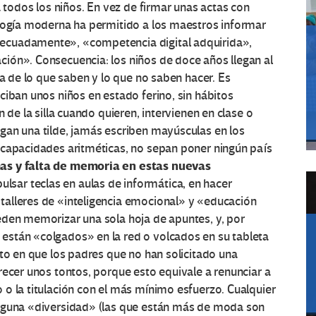
a todos los niños. En vez de firmar unas actas con
agogía moderna ha permitido a los maestros informar
ecuadamente», «competencia digital adquirida»,
ión». Consecuencia: los niños de doce años llegan al
ca de lo que saben y lo que no saben hacer. Es
ciban unos niños en estado ferino, sin hábitos
 de la silla cuando quieren, intervienen en clase o
gan una tilde, jamás escriben mayúsculas en los
 capacidades aritméticas, no sepan poner ningún país
mas y falta de memoria en estas nuevas
ulsar teclas en aulas de informática, en hacer
alleres de «inteligencia emocional» y «educación
eden memorizar una sola hoja de apuntes, y, por
están «colgados» en la red o volcados en su tableta
nto en que los padres que no han solicitado una
recer unos tontos, porque esto equivale a renunciar a
o la titulación con el más mínimo esfuerzo. Cualquier
alguna «diversidad» (las que están más de moda son