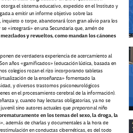
 otorga el sistema educativo, expedido en el Instituto y
ligada a emitir un informe objetivo sobre las
 inquieto o torpe, abandonará (con gran alivio para los
 y se «integrará» en una Secundaria que, amén de
s, mezclados y revueltos, como mandan los cánones
sponen de verdadera experiencia de acercamiento al
oral. Son años «gamificados» (educación lúdica, basada en
hos colegios rozan el rizo incorporando tabletas
irtualización de la enseñanza» fomentado la
sidad, y diversos trastornos psiconeurológicos
denes en el procesamiento cerebral de la información).
eñanza y, cuando hay lecturas obligatorias, ya no se
y juvenil sino autores actuales que
preparan
al niño
 prematuramente en los temas del sexo, la droga, la
as», además de charlas y documentales a la hora de
erestimulación en conductas cibernéticas, es del todo