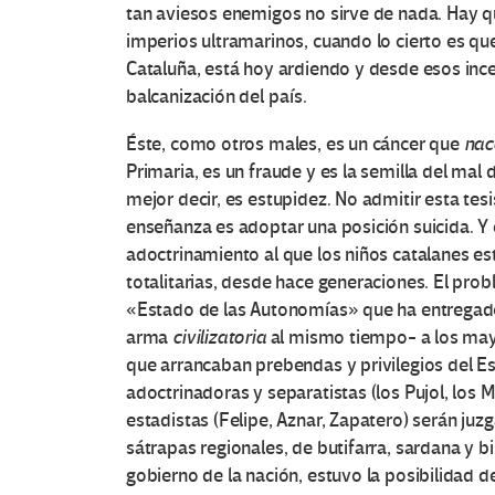
tan aviesos enemigos no sirve de nada. Hay q
imperios ultramarinos, cuando lo cierto es q
Cataluña, está hoy ardiendo y desde esos ince
balcanización del país.
Éste, como otros males, es un cáncer que
nac
Primaria, es un fraude y es la semilla del mal
mejor decir, es estupidez. No admitir esta tes
enseñanza es adoptar una posición suicida. Y 
adoctrinamiento al que los niños catalanes es
totalitarias, desde hace generaciones. El pro
«Estado de las Autonomías» que ha entregad
arma
civilizatoria
al mismo tiempo- a los mayo
que arrancaban prebendas y privilegios del Es
adoctrinadoras y separatistas (los Pujol, los 
estadistas (Felipe, Aznar, Zapatero) serán ju
sátrapas regionales, de butifarra, sardana y b
gobierno de la nación, estuvo la posibilidad d