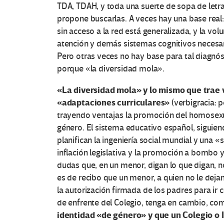
TDA, TDAH, y toda una suerte de sopa de letra
propone buscarlas. A veces hay una base real:
sin acceso a la red está generalizada, y la vol
atención y demás sistemas cognitivos necesari
Pero otras veces no hay base para tal diagnós
porque «la diversidad mola».
«La diversidad mola» y lo mismo que trae 
«adaptaciones curriculares»
(verbigracia: p
trayendo ventajas la promoción del homosexua
género. El sistema educativo español, siguie
planifican la ingeniería social mundial y una 
inflación legislativa y la promoción a bombo 
dudas que, en un menor, digan lo que digan, n
es de recibo que un menor, a quien no le dejan 
la autorización firmada de los padres para ir 
de enfrente del Colegio, tenga en cambio, co
identidad «de género» y que un Colegio o I