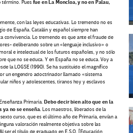
fue en La Moncloa, y no en Palau,
go término. Pues
ente, con las leyes educativas. Lo tremendo no es
gio de España. Catalán y español siempre han
ta convivencia. Lo tremendo es que ante el fraude de
ores- deliberando sobre un «lenguaje inclusivo» o
oral e intelectual de los futuros españoles, y no sólo
mpre que no se educa. Y en España no se educa. Voy a
esde la LOGSE (1990). Se ha sustituido el magnífico
por un engendro adoctrinador llamado «sistema
ular niños y adolescentes, tiranos hoy y esclavos
Debo decir bien alto que en la
 Enseñanza Primaria.
s ya no se enseña.
Los maestros, liberados de la
 sexto curso, que es el último año de Primaria, envían a
 ninguna valoración realmente objetiva sobre las
Al ser el título de graduado en E.S.O. [Educación