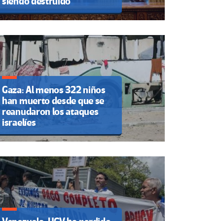
siendo destruido”
Gaza: Al menos 322 niños
han muerto desde que se
reanudaron los ataques
israelíes