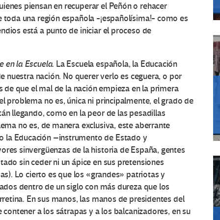
uienes piensan en recuperar el Peñón o rehacer
ue toda una región española -¡españolísima!- como es
ndios está a punto de iniciar el proceso de
e en la Escuela
. La Escuela española, la Educación
 de nuestra nación. No querer verlo es ceguera, o por
is de que el mal de la nación empieza en la primera
el problema no es, única ni principalmente, el grado de
tán llegando, como en la peor de las pesadillas
blema no es, de manera exclusiva, este aberrante
o la Educación –instrumento de Estado y
res sinvergüenzas de la historia de España, gentes
tado sin ceder ni un ápice en sus pretensiones
Mas). Lo cierto es que los «grandes» patriotas y
zgados dentro de un siglo con más dureza que los
irretina. En sus manos, las manos de presidentes del
e contener a los sátrapas y a los balcanizadores, en su