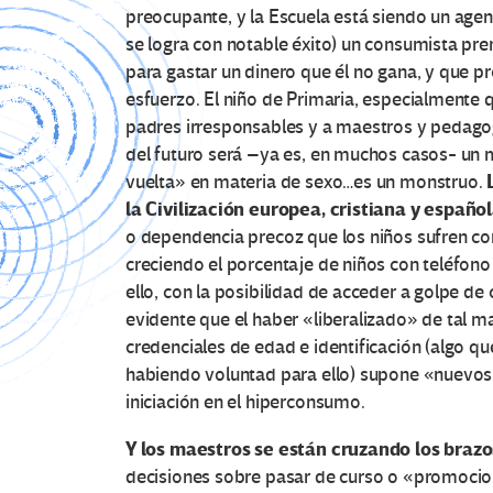
preocupante, y la Escuela está siendo un age
se logra con notable éxito) un consumista pr
para gastar un dinero que él no gana, y que p
esfuerzo. El niño de Primaria, especialmente qu
padres irresponsables y a maestros y pedagogo
del futuro será –ya es, en muchos casos- un 
vuelta» en materia de sexo…es un monstruo.
la Civilización europea, cristiana y españ
o dependencia precoz que los niños sufren con
creciendo el porcentaje de niños con teléfono
ello, con la posibilidad de acceder a golpe de 
evidente que el haber «liberalizado» de tal man
credenciales de edad e identificación (algo qu
habiendo voluntad para ello) supone «nuevos 
iniciación en el hiperconsumo.
Y los maestros se están cruzando los brazo
decisiones sobre pasar de curso o «promocion