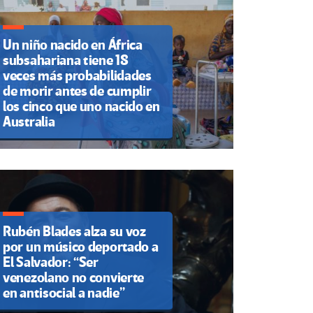
Un niño nacido en África
subsahariana tiene 18
veces más probabilidades
de morir antes de cumplir
los cinco que uno nacido en
Australia
Rubén Blades alza su voz
por un músico deportado a
El Salvador: “Ser
venezolano no convierte
en antisocial a nadie”