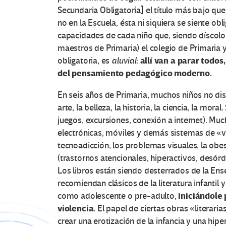
Secundaria Obligatoria] el título más bajo que
no en la Escuela, ésta ni siquiera se siente ob
capacidades de cada niño que, siendo díscolo,
maestros de Primaria) el colegio de Primaria
allí van a parar todo
obligatoria, es
aluvial
:
del pensamiento pedagógico moderno.
En seis años de Primaria, muchos niños no di
arte, la belleza, la historia, la ciencia, la m
juegos, excursiones, conexión a internet). Muc
electrónicas, móviles y demás sistemas de «v
tecnoadicción, los problemas visuales, la obe
(trastornos atencionales, hiperactivos, desór
Los libros están siendo desterrados de la Ens
recomiendan clásicos de la literatura infantil 
iniciándole
como adolescente o pre-adulto,
violencia.
El papel de ciertas obras «literari
crear una erotización de la infancia y una hip