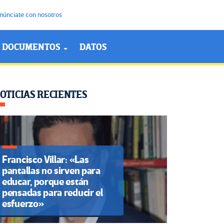
núnciate con nosotros
DOCUMENTOS
DATOS
OTICIAS RECIENTES
Francisco Villar: «Las
pantallas no sirven para
educar, porque están
pensadas para reducir el
esfuerzo»