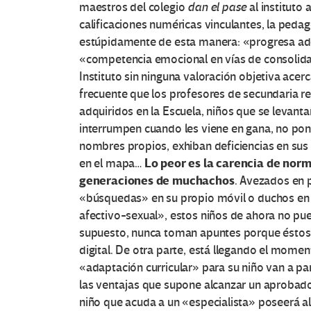
maestros del colegio
dan el pase
al instituto 
calificaciones numéricas vinculantes, la ped
estúpidamente de esta manera: «progresa ad
«competencia emocional en vías de consolidac
Instituto sin ninguna valoración objetiva acer
frecuente que los profesores de secundaria re
adquiridos en la Escuela, niños que se levantan
interrumpen cuando les viene en gana, no pon
nombres propios, exhiban deficiencias en sus
Lo peor es la carencia de nor
en el mapa…
generaciones de muchachos
. Avezados en p
«búsquedas» en su propio móvil o duchos en t
afectivo-sexual», estos niños de ahora no pu
supuesto, nunca toman apuntes porque éstos 
digital. De otra parte, está llegando el mome
«adaptación curricular» para su niño van a pa
las ventajas que supone alcanzar un aprobado 
niño que acuda a un «especialista» poseerá 